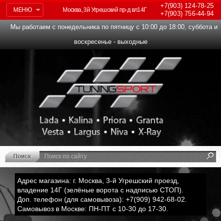
+7(903)
124-78-25
МЕНЮ
Москва, 3й Угрешский пр-д вл14Г
+7(903)
756-44-94
Мы работаем с понедельника по пятницу с 10:00 до 18:00, суббота и
воскресенье - выходные
Адрес магазина: г. Москва, 3-й Угрешский проезд,
владение 14Г (зелёные ворота с надписью СТОП).
Доп. телефон (для самовывоза): +7(909) 942-68-02.
Самовывоз в Москве: ПН-ПТ с 10-30 до 17-30.