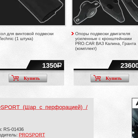
ол для винтовой подвески
Опоры подвески двигателя
echnic (1 штука)
усиленные с кронштейнами
PRO.CAR ВАЗ Калина, Гранта
(комплект)
1350
2360
Купить
Купить
OSPORT (Шар с перфорацией) /
: RS-01436
одитель:
PROSPORT