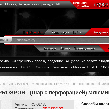
10:00-18:00
+7(903
с: Москва, 3-й Угрешский проезд, вл14Г
Пон-Пят
English version
Регистрация
Войти
Как купить
Доставка
Оплата
Производители
Н
Москва, 3-й Угрешский проезд, владение 14Г (зелёные ворота с на
амовывоза): +7(909) 942-68-02. Самовывоз в Москве: ПН-ПТ с 10-30
рычага КПП
Ручка КПП универсальная PROSPORT (Шар с перфорацией) /алю
PROSPORT (Шар с перфорацией) /алюмин
Способы опла
Артикул: RS-01436
Производитель:
PROSPORT