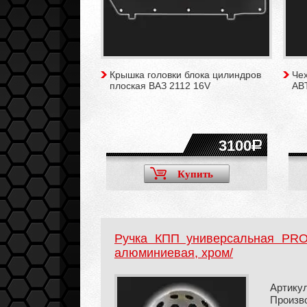
Крышка головки блока цилиндров
Чех
плоская ВАЗ 2112 16V
ABT
3100
Купить
Ручка КПП универсальная PR
алюминиевая, хром/
Артикул
Произв