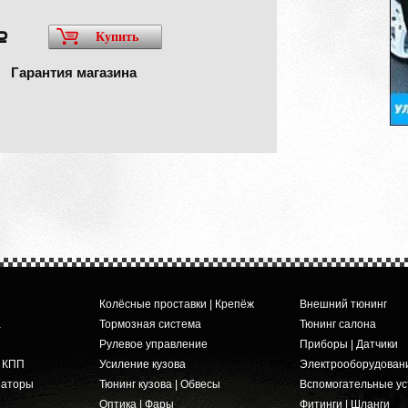
Купить
a
Гарантия магазина
Колёсные проставки | Крепёж
Внешний тюнинг
а
Тормозная система
Тюнинг салона
Рулевое управление
Приборы | Датчики
и КПП
Усиление кузова
Электрооборудован
заторы
Тюнинг кузова | Обвесы
Вспомогательные ус
Оптика | Фары
Фитинги | Шланги