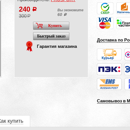
240
a
Вы экономите
60
a
300
a
Купить
Быстрый заказ
Доставка по Ро
Гарантия магазина
Самовывоз в 
Как купить