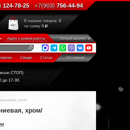
)
124-78-25
+7(903)
756-44-94
В корзине товаров:
0
на сумму
0
Адрес и режим работы
Личный кабинет
овинки
Скидки
Статьи
Оптовикам
дписью СТОП).
 до 17-30.
миниевая, хром/
иевая, хром/
ты