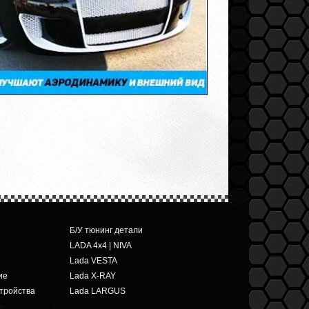
Б/У тюнинг детали
LADA 4x4 | NIVA
Lada VESTA
ие
Lada X-RAY
тройства
Lada LARGUS