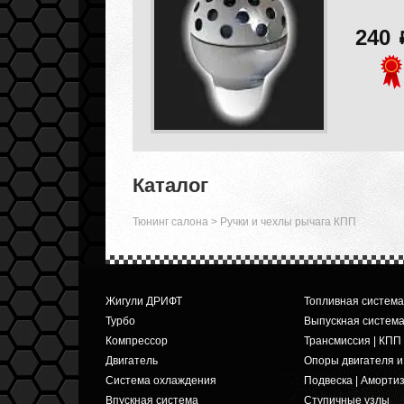
240
Каталог
Тюнинг салона
>
Ручки и чехлы рычага КПП
Жигули ДРИФТ
Топливная система
Турбо
Выпускная систем
Компрессор
Трансмиссия | КПП
Двигатель
Опоры двигателя 
Система охлаждения
Подвеска | Аморти
Впускная система
Ступичные узлы