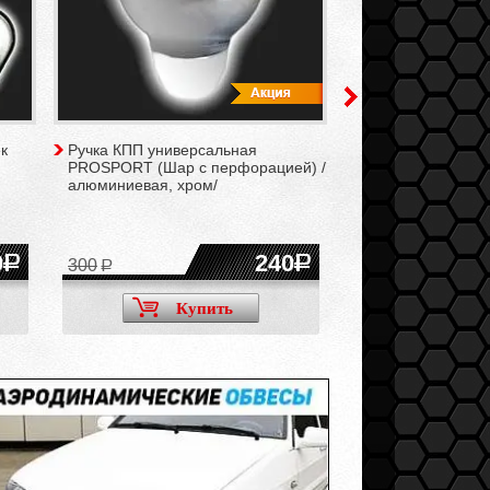
к
Ручка КПП универсальная
Картер масляный
PROSPORT (Шар с перфорацией) /
(подвижная шторк
алюминиевая, хром/
2108-21099, 2110-
Калина, Приора, Г
Ларгус
0
240
300
Купить
Ку