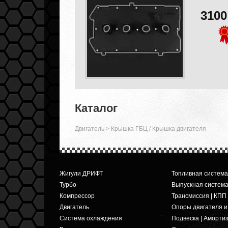
310
Каталог
Двигатель
>
Крышка ГБЦ / Крышка двигателя
Жигули ДРИФТ
Топливная система
Турбо
Выпускная систем
Компрессор
Трансмиссия | КПП
Двигатель
Опоры двигателя 
Система охлаждения
Подвеска | Аморти