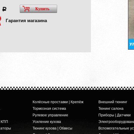
0
Купить
a
Гарантия магазина
Колёсные проставки | Крепёж
Внешний тюнинг
а
Тормозная система
Тюнинг салона
Рулевое управление
Приборы | Датчики
и КПП
Усиление кузова
Электрооборудован
заторы
Тюнинг кузова | Обвесы
Вспомогательные ус