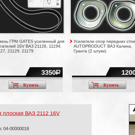
мень ГРМ GATES усиленный для
Усилители опор передних стое
гателей 16V ВАЗ 21126, 11194,
AUTOPRODUCT ВАЗ Калина,
27, 21129, 21179
Гранта (2 штуки)
3350
120
Купить
Купить
в плоская ВАЗ 2112 16V
: 04-00000018