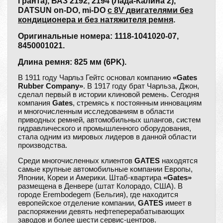
Гранта), ВАЗ 2192, 2194 (Лада-Калина 2),
DATSUN on-DO, mi-DO
с 8V двигателями без
кондиционера и без натяжителя ремня
.
Оригинальные номера: 1118-1041020-07,
8450001021.
Длина ремня: 825 мм (6PK).
В 1911 году Чарльз Гейтс основал компанию
«Gates
Rubber Company»
. В 1917 году брат Чарльза, Джон,
сделал первый в истории клиновой ремень. Сегодня
компания
Gates
, стремясь к постоянным инновациям
и многочисленным исследованиям в области
приводных ремней, автомобильных шлангов, систем
гидравлического и промышленного оборудования,
стала одним из мировых лидеров в данной области
производства.
Среди многочисленных клиентов
GATES
находятся
самые крупные автомобильные компании Европы,
Японии, Кореи и Америки. Штаб-квартира
«Gates»
размещена в Денвере (штат Колорадо, США). В
городе Erembodegem (Бельгия), где находится
европейское отделение компании,
GATES
имеет в
распоряжении девять нефтеперерабатывающих
заводов и более шести сервис-центров.