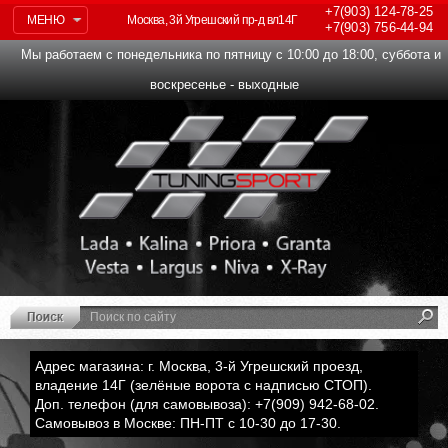
+7(903)
124-78-25
МЕНЮ
Москва, 3й Угрешский пр-д вл14Г
+7(903)
756-44-94
Мы работаем с понедельника по пятницу с 10:00 до 18:00, суббота и
воскресенье - выходные
Адрес магазина: г. Москва, 3-й Угрешский проезд,
владение 14Г (зелёные ворота с надписью СТОП).
Доп. телефон (для самовывоза): +7(909) 942-68-02.
Самовывоз в Москве: ПН-ПТ с 10-30 до 17-30.