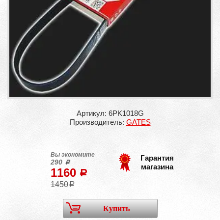
Артикул: 6PK1018G
Производитель:
GATES
Вы экономите
Гарантия
290
a
магазина
1160
a
1450
a
Купить