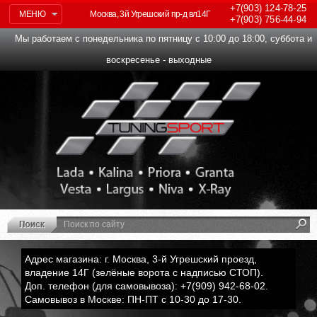
+7(903)
124-78-25
МЕНЮ
Москва, 3й Угрешский пр-д вл14Г
+7(903)
756-44-94
Мы работаем с понедельника по пятницу с 10:00 до 18:00, суббота и
воскресенье - выходные
Адрес магазина: г. Москва, 3-й Угрешский проезд,
владение 14Г (зелёные ворота с надписью СТОП).
Доп. телефон (для самовывоза): +7(909) 942-68-02.
Самовывоз в Москве: ПН-ПТ с 10-30 до 17-30.