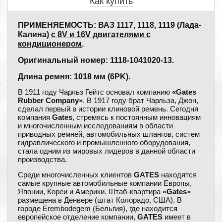
Как купить
ПРИМЕНЯЕМОСТЬ: ВАЗ 1117, 1118, 1119 (Лада-
Калина)
с 8V и 16V двигателями c
кондиционером
.
Оригинальный номер: 1118-1041020-13.
Длина ремня: 1018 мм (6PK).
В 1911 году Чарльз Гейтс основал компанию
«Gates
Rubber Company»
. В 1917 году брат Чарльза, Джон,
сделал первый в истории клиновой ремень. Сегодня
компания
Gates
, стремясь к постоянным инновациям
и многочисленным исследованиям в области
приводных ремней, автомобильных шлангов, систем
гидравлического и промышленного оборудования,
стала одним из мировых лидеров в данной области
производства.
Среди многочисленных клиентов
GATES
находятся
самые крупные автомобильные компании Европы,
Японии, Кореи и Америки. Штаб-квартира
«Gates»
размещена в Денвере (штат Колорадо, США). В
городе Erembodegem (Бельгия), где находится
европейское отделение компании,
GATES
имеет в