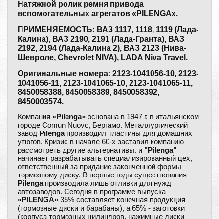
Натяжной ролик ремня привода
вспомогательных агрегатов «PILENGA».
ПРИМЕНЯЕМОСТЬ: ВАЗ 1117, 1118, 1119 (Лада-
Калина), ВАЗ 2190, 2191 (Лада-Гранта), ВАЗ
2192, 2194 (Лада-Калина 2), ВАЗ 2123 (Нива-
Шевроле, Chevrolet NIVA), LADA Niva Travel.
Оригинальные номера: 2123-1041056-10, 2123-
1041056-11, 2123-1041065-10, 2123-1041065-11,
8450058388, 8450058389, 8450058392,
8450003574.
Компания
«Pilenga»
основана в 1947 г. в итальянском
городе Comun Nuovo, Бергамо. Металлургический
завод
Pilenga
производил пластины для домашних
утюгов. Кризис в начале 60-х заставил компанию
рассмотреть другие альтернативы, и
"Pilenga"
начинает разрабатывать специализированный цех,
ответственный за придание законченной формы
тормозному диску. В первые годы существования
Pilenga
производила лишь отливки для нужд
автозаводов. Сегодня в программе выпуска
«PILENGA»
35% составляет конечная продукция
(тормозные диски и барабаны), а 65% - заготовки
(корпуса тормозных цилиндров, нажимные диски