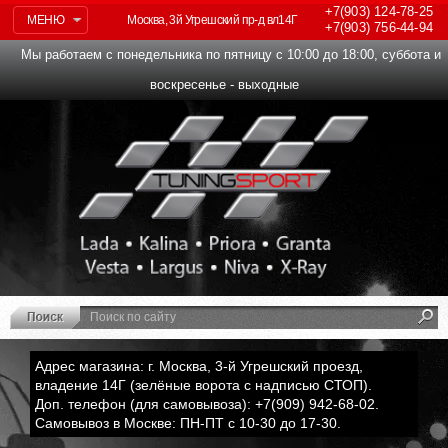
+7(903)
124-78-25
МЕНЮ
Москва, 3й Угрешский пр-д вл14Г
+7(903)
756-44-94
Мы работаем с понедельника по пятницу с 10:00 до 18:00, суббота и
воскресенье - выходные
Адрес магазина: г. Москва, 3-й Угрешский проезд,
владение 14Г (зелёные ворота с надписью СТОП).
Доп. телефон (для самовывоза): +7(909) 942-68-02.
Самовывоз в Москве: ПН-ПТ с 10-30 до 17-30.