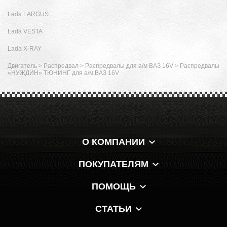
Lada LARGUS
Lada VESTA
Lada X-RAY
Двигатель
>
Распредвал
>
Распредвалы для а/м ВАЗ 16V
>
Распредвалы
«НУЖДИН» ТЮНИНГ для а/м ВАЗ 16V
О КОМПАНИИ
ПОКУПАТЕЛЯМ
ПОМОЩЬ
СТАТЬИ