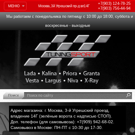
+7(903)
124-78-25
МЕНЮ
Москва, 3й Угрешский пр-д вл14Г
+7(903)
756-44-94
Мы работаем с понедельника по пятницу с 10:00 до 18:00, суббота и
воскресенье - выходные
Адрес магазина: г. Москва, 3-й Угрешский проезд,
владение 14Г (зелёные ворота с надписью СТОП).
Доп. телефон (для самовывоза): +7(909) 942-68-02.
Самовывоз в Москве: ПН-ПТ с 10-30 до 17-30.