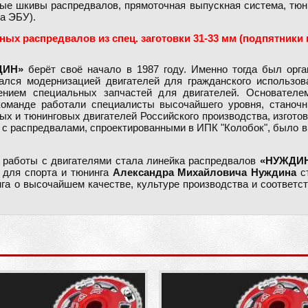
ые шкивы распредвалов, прямоточная выпускная система, тюни
а ЭБУ).
ых распредвалов из спец. заготовки 31-33 мм (подпятники 
ДИН»
берёт своё начало в 1987 году. Именно тогда был орг
ался модернизацией двигателей для гражданского использова
влением специальных запчастей для двигателей. Основате
команде работали специалисты высочайшего уровня, станочн
ных и тюнинговых двигателей Российского производства, изгот
 с распредвалами, спроектированными в ИПК "Колобок", было 
 работы с двигателями стала линейка распредвалов
«НУЖДИ
в для спорта и тюнинга
Александра Михайловича Нуждина
ст
га о высочайшем качестве, культуре производства и соответс