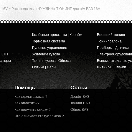
З 16V
>
Распредвалы «НУЖДИН» ТЮНИНГ для а/м ВАЗ 16V
Колёсные проставки | Крепёж
Внешний тюнинг
а
Тормозная система
Тюнинг салона
Рулевое управление
Приборы | Датчики
и КПП
Усиление кузова
Электрооборудован
заторы
Тюнинг кузова | Обвесы
Вспомогательные ус
Оптика | Фары
Фитинги | Шланги
Помощь
Статьи
Как сделать заказ ?
Дрифт ВАЗ
Как оплатить ?
Тюнинг ВАЗ
Как получить скидку ?
Обвес ВАЗ
Что означает статус заказа ?