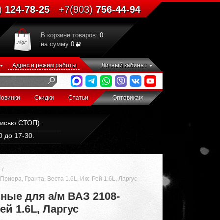
)
124-78-25
+7(903)
756-44-94
В корзине товаров:
0
на сумму
0
Адрес и режим работы
Личный кабинет
овинки
Скидки
Статьи
Оптовикам
дписью СТОП).
 до 17-30.
иора, Гранта, Веста 1.6L, Икс-Рей 1.6L, Ларгус
ные для а/м ВАЗ 2108-
ей 1.6L, Ларгус