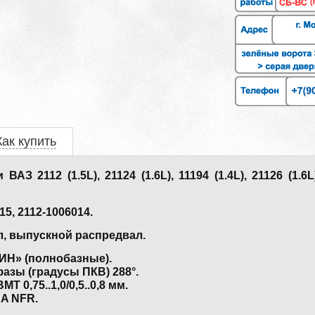
Как купить
2112 (1.5L), 21124 (1.6L), 11194 (1.4L), 21126 (1.6L),
5, 2112-1006014.
л, выпускной распредвал.
Н» (полнобазные).
азы (градусы ПКВ) 288°.
 0,75..1,0/0,5..0,8 мм.
A NFR.