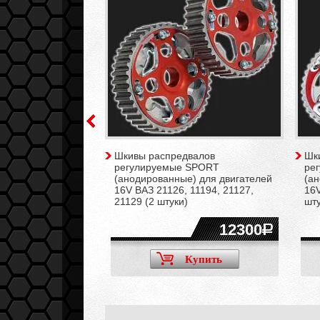
валов
Шкивы распредвалов
Шк
TS для двигателей
регулируемые SPORT
ре
1124, 21128 (2
(анодированные) для двигателей
(а
16V ВАЗ 21126, 11194, 21127,
16V
21129 (2 штуки)
шту
5700
12300
Купить
Купить