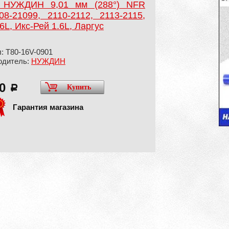
V НУЖДИН 9,01 мм (288°) NFR
-21099, 2110-2112, 2113-2115,
6L, Икс-Рей 1.6L, Ларгус
: T80-16V-0901
одитель:
НУЖДИН
00
Купить
a
Гарантия магазина