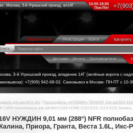
10:00-18:00
+7(903
с: Москва, 3-й Угрешский проезд, вл14Г
Пон-Пят
English version
Регистрация
Войти
Как купить
Доставка
Оплата
Производители
Н
Москва, 3-й Угрешский проезд, владение 14Г (зелёные ворота с на
амовывоза): +7(909) 942-68-02. Самовывоз в Москве: ПН-ПТ с 10-30
едвалы для а/м ВАЗ 16V
Распредвалы «НУЖДИН» ТЮНИНГ для а/м ВАЗ 16V
 NFR полнобазные для а/м ВАЗ 2108-21099, 2110-2112, 2113-2115, Калина, Пр
6V НУЖДИН 9,01 мм (288°) NFR полнобаз
 Калина, Приора, Гранта, Веста 1.6L, Икс-Р