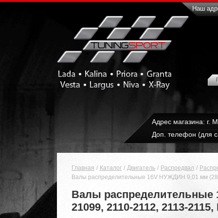
Наш адре
Адрес магазина: г. 
Доп. телефон (для с
Главная
Каталог
Двигатель
Распредвал
Распр
Валы распределительные 16V НУЖДИН 9,01 мм (288°)
Валы распределительные 1
21099, 2110-2112, 2113-2115,