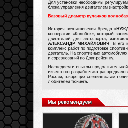
Для установки необходимы регулируем
блока управления двигателем (настройк
Базовый диаметр кулачков полнобазн
История возникновения бренда
«НУЖ
кооператив «Колобок», который заним
двигателей для автоспорта, изгото
АЛЕКСАНДР МИХАЙЛОВИЧ
. В его 
комплекс работ по подготовке спортив
двигатель. На спортивных автомобилях
и соревнований по Драг-рейсингу.
Наследием и опытом продолжительной
известного разработчика распредвало
России, говорящих специалистам тюнин
любителей тюнинга.
Мы рекомендуем