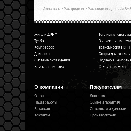
Двигатель
>
Распредвал
>
Распредвалы для а/м ВА
Жигули ДРИФТ
Топливная система
Турбо
Выпускная систем
Компрессор
Трансмиссия | КПП
Двигатель
Опоры двигателя 
Система охлаждения
Подвеска | Аморти
Впускная система
Ступичные узлы
О компании
Покупателям
О нас
Доставка
Наши работы
Обмен и гарантия
Вакансии
Оптовикам и дилерам
Контакты
Производители