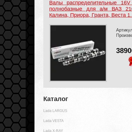
Валы распределительные 16
полнобазные для а/м ВАЗ 2108
Калина, Приора, Гранта, Веста 1.
Артикул
Произв
389
Каталог
Lada LARGUS
Lada VESTA
Lada X-RAY