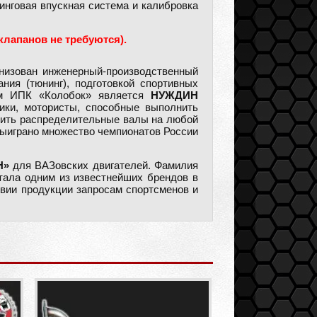
нговая впускная система и калибровка
клапанов не требуются).
анизован инженерный-производственный
ния (тюнинг), подготовкой спортивных
лем ИПК «Колобок» является
НУЖДИН
ики, мотористы, способные выполнить
овить распределительные валы на любой
выиграно множество чемпионатов России
Н»
для ВАЗовских двигателей. Фамилия
ала одним из известнейших брендов в
твии продукции запросам спортсменов и