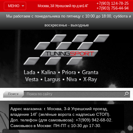
+7(903)
124-78-25
МЕНЮ
Москва, 3й Угрешский пр-д вл14Г
+7(903)
756-44-94
Мы работаем с понедельника по пятницу с 10:00 до 18:00, суббота и
воскресенье - выходные
Адрес магазина: г. Москва, 3-й Угрешский проезд,
владение 14Г (зелёные ворота с надписью СТОП).
Доп. телефон (для самовывоза): +7(909) 942-68-02.
Самовывоз в Москве: ПН-ПТ с 10-30 до 17-30.