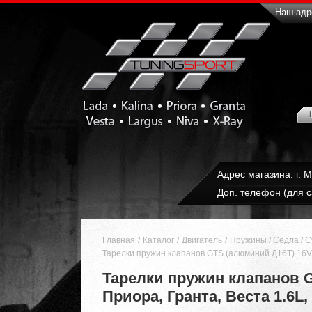
Наш адре
Адрес магазина: г. 
Доп. телефон (для с
Главная
Каталог
Двигатель
Пружины / Cедла / С
Тарелки пружин клапанов GTS (алюминий Д16Т) 16V с 
Тарелки пружин клапанов G
Приора, Гранта, Веста 1.6L,