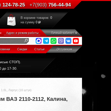
)
124-78-25
+7(903)
756-44-94
В корзине товаров:
0
на сумму
0
Адрес и режим работы
Личный кабинет
овинки
Скидки
Статьи
Оптовикам
дписью СТОП).
 до 17-30.
1.6L, Ларгус (16 штук)
м ВАЗ 2110-2112, Калина,