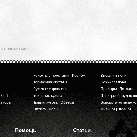
олкатели клапанов
Колёсные проставки | Крепёж
Внешний тюнинг
а
Тормозная система
Тюнинг салона
Рулевое управление
Приборы | Датчики
и КПП
Усиление кузова
Электрооборудован
заторы
Тюнинг кузова | Обвесы
Вспомогательные ус
Оптика | Фары
Фитинги | Шланги
Помощь
Статьи