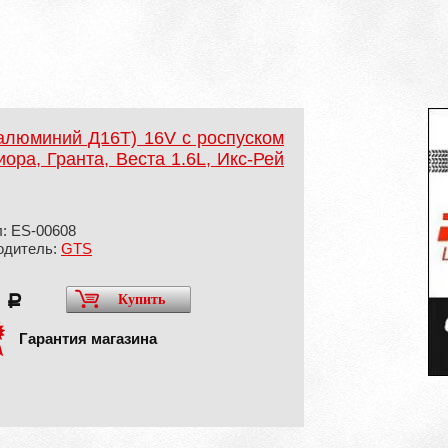
алюминий Д16Т) 16V с роспуском
ора, Гранта, Веста 1.6L, Икс-Рей
: ES-00608
одитель:
GTS
0
Купить
a
Гарантия магазина