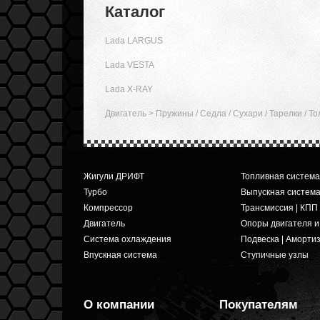
Каталог
Lada LARGUS
Lada VESTA
Lada X-RAY
Двигатель
>
Пружины / Cедла / Сухари / Тарелки / Т
Жигули ДРИФТ
Топливная система
Турбо
Выпускная систем
Компрессор
Трансмиссия | КПП
Двигатель
Опоры двигателя 
Система охлаждения
Подвеска | Аморти
Впускная система
Ступичные узлы
О компании
Покупателям