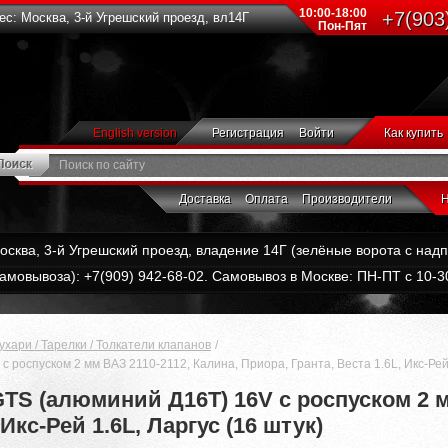
10:00-18:00
+7(903
с: Москва, 3-й Угрешский проезд, вл14Г
Пон-Пят
English version
Регистрация
Войти
Как купить
Доставка
Оплата
Производители
Н
Москва, 3-й Угрешский проезд, владение 14Г (зелёные ворота с на
амовывоза): +7(909) 942-68-02. Самовывоз в Москве: ПН-ПТ с 10-30
ухари / Тарелки / Толкатели клапанов
роспуском 2 мм ВАЗ 2110-2112, Калина, Приора, Гранта, Веста 1.6L, Икс-Рей 
TS (алюминий Д16Т) 16V с роспуском 2 м
 Икс-Рей 1.6L, Ларгус (16 штук)