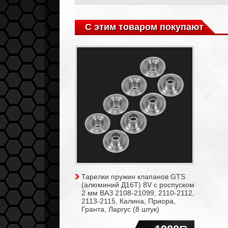
С этим товаром покупают
Тарелки пружин клапанов GTS
(алюминий Д16Т) 8V с роспуском
2 мм ВАЗ 2108-21099, 2110-2112,
2113-2115, Калина, Приора,
Гранта, Ларгус (8 штук)