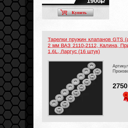
1900
Купить
Тарелки пружин клапанов GTS (
2 мм ВАЗ 2110-2112, Калина, При
1.6L, Ларгус (16 штук)
Артикул
Произв
275