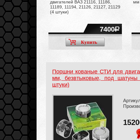
16, 11186, 11189,
двигателей ВАЗ 21116, 11186,
мм 
1129 (4 штуки)
11189, 11194, 21126, 21127, 21129
(4 штуки)
1400
7400
Купить
Купить
Поршни кованые СТИ для двигат
мм, безвтыковые, под шатуны
штуки)
Артикул
Произв
152