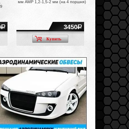
,
мм AMP 1,2-1,5-2 мм (на 4 поршня)
Federal Reserve 
79
ВАЗ 21116, 11186,
21126, 21127, 211
0
3450
Купить
Ку