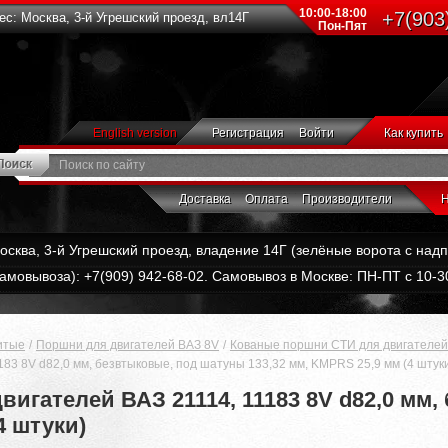
10:00-18:00
+7(903
с: Москва, 3-й Угрешский проезд, вл14Г
Пон-Пят
English version
Регистрация
Войти
Как купить
Доставка
Оплата
Производители
Н
Москва, 3-й Угрешский проезд, владение 14Г (зелёные ворота с на
амовывоза): +7(909) 942-68-02. Самовывоз в Москве: ПН-ПТ с 10-30
итые
Поршни для двигателей ВАЗ 8V
Кованые поршни СТИ для двигателей
83 8V d82,0 мм, безвтыковые, под шатуны 133,32 мм, KMPRS 25,9 мм (4 штук
игателей ВАЗ 21114, 11183 8V d82,0 мм
4 штуки)