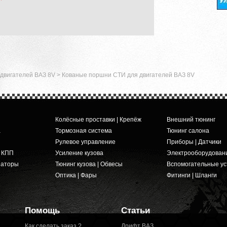
двигателей ВАЗ 8V
>
Кованые поршни СТИ для двигателей ВАЗ 8V
Колёсные проставки | Крепёж
Внешний тюнинг
а
Тормозная система
Тюнинг салона
Рулевое управление
Приборы | Датчики
и КПП
Усиление кузова
Электрооборудован
заторы
Тюнинг кузова | Обвесы
Вспомогательные ус
Оптика | Фары
Фитинги | Шланги
Помощь
Статьи
Как сделать заказ ?
Дрифт ВАЗ