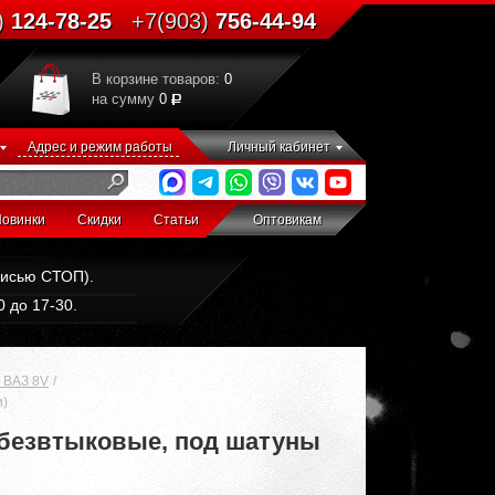
)
124-78-25
+7(903)
756-44-94
В корзине товаров:
0
на сумму
0
Адрес и режим работы
Личный кабинет
овинки
Скидки
Статьи
Оптовикам
дписью СТОП).
 до 17-30.
 ВАЗ 8V
и)
, безвтыковые, под шатуны