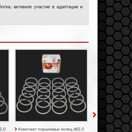
ботка, активное участие в адаптации и
2,0
Комплект поршневых колец d82,0
Шатуны L-133,32 