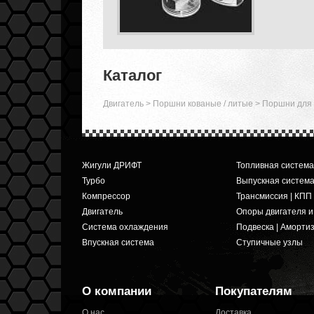
Каталог
Двигатель
>
Поршни кованые / литые
>
Поршни для 
Жигули ДРИФТ
Топливная система
Турбо
Выпускная систем
Компрессор
Трансмиссия | КПП
Двигатель
Опоры двигателя 
Система охлаждения
Подвеска | Аморти
Впускная система
Ступичные узлы
О компании
Покупателям
О нас
Доставка