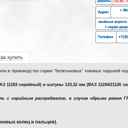
Как купить
ила в производство серию "безвтыковых" кованых поршней п
АЗ 11183 серийный) и шатуны 133,32 мм (ВАЗ 11194/21126 с
ль с серийным распредвалом, в случае обрыва ремня ГР
невых колец и пальцев).