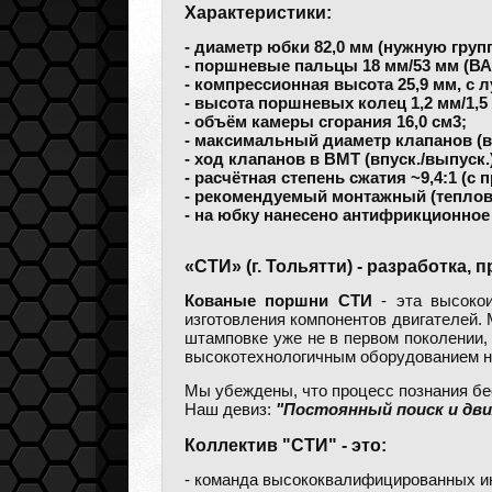
Характеристики:
- диаметр юбки 82,0 мм (нужную груп
- поршневые пальцы 18 мм/53 мм (ВАЗ
- компрессионная высота 25,9 мм, c л
- высота поршневых колец 1,2 мм/1,5 
- объём камеры сгорания 16,0 см3;
- максимальный диаметр клапанов (вп
- ход клапанов в ВМТ (впуск./выпуск.)
- расчётная степень сжатия ~9,4:1 (с 
- рекомендуемый монтажный (теплово
- на юбку нанесено антифрикционное 
«СТИ» (г. Тольятти) - разработка
Кованые поршни СТИ
- эта высокои
изготовления компонентов двигателей.
штамповке уже не в первом поколении,
высокотехнологичным оборудованием н
Мы убеждены, что процесс познания бес
Наш девиз:
"Постоянный поиск и дви
Коллектив "СТИ" - это:
- команда высококвалифицированных ин