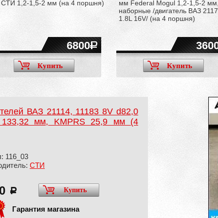
СТИ 1,2-1,5-2 мм (на 4 поршня)
мм Federal Mogul 1,2-1,5-2 мм
наборные /двигатель ВАЗ 211
1.8L 16V/ (на 4 поршня)
6800
360
Купить
Купить
елей ВАЗ 21114, 11183 8V d82,0
 133,32 мм, KMPRS 25,9 мм (4
: 116_03
одитель:
СТИ
00
Купить
a
Гарантия магазина