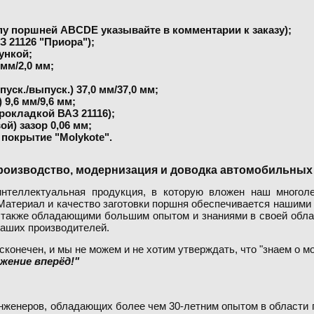
пу поршней ABCDE указывайте в комментарии к заказу);
 21126 "Приора");
ункой;
мм/2,0 мм;
уск./выпуск.) 37,0 мм/37,0 мм;
 9,6 мм/9,6 мм;
прокладкой ВАЗ 21116);
й) зазор 0,06 мм;
покрытие "Molykote".
, производство, модернизация и доводка автомобильных
нтеллектуальная продукция, в которую вложен наш многоле
 Материал и качество заготовки поршня обеспечивается нашими
 также обладающими большим опытом и знаниями в своей обла
аших производителей.
конечен, и мы не можем и не хотим утверждать, что "знаем о мо
жение вперёд!"
женеров, обладающих более чем 30-летним опытом в области п