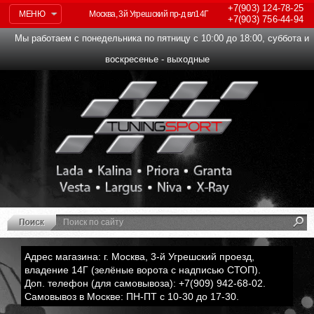
+7(903)
124-78-25
МЕНЮ
Москва, 3й Угрешский пр-д вл14Г
+7(903)
756-44-94
Мы работаем с понедельника по пятницу с 10:00 до 18:00, суббота и
воскресенье - выходные
Адрес магазина: г. Москва, 3-й Угрешский проезд,
владение 14Г (зелёные ворота с надписью СТОП).
Доп. телефон (для самовывоза): +7(909) 942-68-02.
Самовывоз в Москве: ПН-ПТ с 10-30 до 17-30.