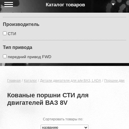
Каталог товаров
Производитель
СТИ
Тип привода
передний привод FWD
Главная
Каталог
Детали двигателя для а/м ВАЗ, LADA
Поршни двигат
Кованые поршни СТИ для
двигателей ВАЗ 8V
Сортировать товары по: