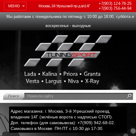
+7(903)
124-78-25
МЕНЮ
Москва, 3й Угрешский пр-д вл14Г
+7(903)
756-44-94
Мы работаем с понедельника по пятницу с 10:00 до 18:00, суббота и
воскресенье - выходные
Адрес магазина: г. Москва, 3-й Угрешский проезд,
владение 14Г (зелёные ворота с надписью СТОП).
Доп. телефон (для самовывоза): +7(909) 942-68-02.
Самовывоз в Москве: ПН-ПТ с 10-30 до 17-30.