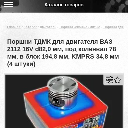
Каталог товаров
Главная
Каталог
Двигатель
Поршни кованые / литые
Поршни для дв
Поршни ТДМК для двигателя ВАЗ
2112 16V d82,0 мм, под коленвал 78
мм, в блок 194,8 мм, KMPRS 34,8 мм
(4 штуки)