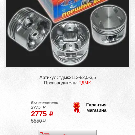
Артикул: тдмк2112-82,0-3,5
Производитель:
ТДМК
Вы экономите
Гарантия
2775
a
магазина
2775
a
5550
a