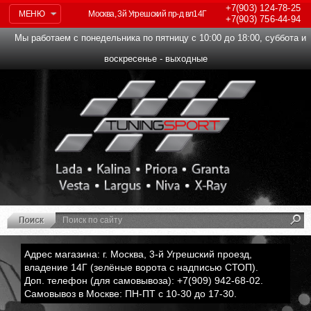
+7(903)
124-78-25
МЕНЮ
Москва, 3й Угрешский пр-д вл14Г
+7(903)
756-44-94
Мы работаем с понедельника по пятницу с 10:00 до 18:00, суббота и
воскресенье - выходные
Адрес магазина: г. Москва, 3-й Угрешский проезд,
владение 14Г (зелёные ворота с надписью СТОП).
Доп. телефон (для самовывоза): +7(909) 942-68-02.
Самовывоз в Москве: ПН-ПТ с 10-30 до 17-30.