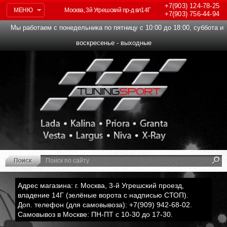
+7(903)
124-78-25
МЕНЮ
Москва, 3й Угрешский пр-д вл14Г
+7(903)
756-44-94
Мы работаем с понедельника по пятницу с 10:00 до 18:00, суббота и
воскресенье - выходные
Адрес магазина: г. Москва, 3-й Угрешский проезд,
владение 14Г (зелёные ворота с надписью СТОП).
Доп. телефон (для самовывоза): +7(909) 942-68-02.
Самовывоз в Москве: ПН-ПТ с 10-30 до 17-30.