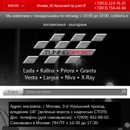
+7(903)
124-78-25
МЕНЮ
Москва, 3й Угрешский пр-д вл14Г
+7(903)
756-44-94
Мы работаем с понедельника по пятницу с 10:00 до 18:00, суббота и
воскресенье - выходные
Адрес магазина: г. Москва, 3-й Угрешский проезд,
владение 14Г (зелёные ворота с надписью СТОП).
Доп. телефон (для самовывоза): +7(909) 942-68-02.
Самовывоз в Москве: ПН-ПТ с 10-30 до 17-30.