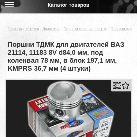
Каталог товаров
Главная
Каталог
Двигатель
Поршни кованые / литые
Поршни для дв
Поршни ТДМК для двигателей ВАЗ
21114, 11183 8V d84,0 мм, под
коленвал 78 мм, в блок 197,1 мм,
KMPRS 36,7 мм (4 штуки)