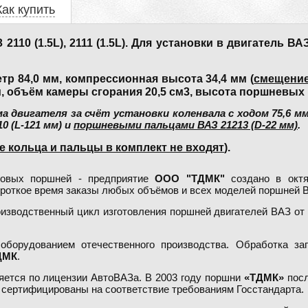
Как купить
0 (1.5L), 2111 (1.5L). Для установки в двигатель ВА
тр 84,0 мм, компрессионная высота 34,4 мм (
смещение
, объём камеры сгорания 20,5 см3, высота поршневых к
двигателя за счёт установки коленвала с ходом 75,6 мм (
 (L-121 мм) и
поршневыми пальцами ВАЗ 21213 (D-22 мм)
.
 кольца и пальцы в комплект не входят
).
говых поршней - предприятие
ООО "ТДМК"
создано в октя
ороткое время заказы любых объёмов и всех моделей поршней 
изводственный цикл изготовления поршней двигателей ВАЗ от 
борудованием отечественного производства. Обработка заг
ДМК
.
ется по лицензии АвтоВАЗа. В 2003 году поршни
«ТДМК»
посл
сертифицированы на соответствие требованиям Госстандарта.