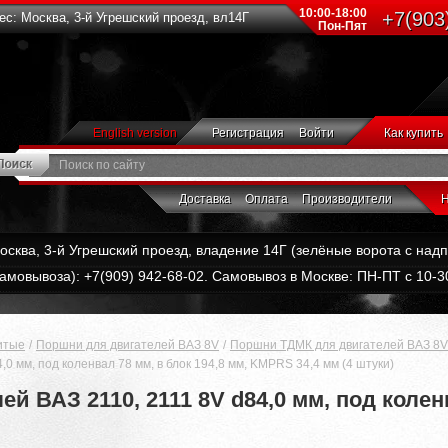
10:00-18:00
+7(903
с: Москва, 3-й Угрешский проезд, вл14Г
Пон-Пят
English version
Регистрация
Войти
Как купить
Доставка
Оплата
Производители
Н
Москва, 3-й Угрешский проезд, владение 14Г (зелёные ворота с на
амовывоза): +7(909) 942-68-02. Самовывоз в Москве: ПН-ПТ с 10-30
итые
Поршни для двигателей ВАЗ 8V
Поршни ТДМК для двигателей ВАЗ 8V
0 мм, под коленвал 78 мм, в блок 194,8 мм, KMPRS 34,4 мм (4 штуки)
 ВАЗ 2110, 2111 8V d84,0 мм, под коленв