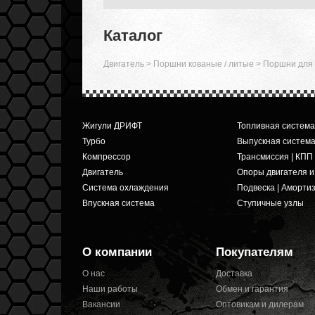
Каталог
Двигатель
>
Поршни кованые / литые
>
Поршни для 
Жигули ДРИФТ
Топливная система
Турбо
Выпускная систем
Компрессор
Трансмиссия | КПП
Двигатель
Опоры двигателя 
Система охлаждения
Подвеска | Аморти
Впускная система
Ступичные узлы
О компании
Покупателям
О нас
Доставка
Наши работы
Обмен и гарантия
Вакансии
Оптовикам и дилерам