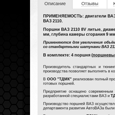
Описание
Отзывы
ПРИМЕНЯЕМОСТЬ: двигатели ВАЗ 211
ВАЗ 2110.
Поршни ВАЗ 2110 8V литые, диаме
мм, глубина камеры сгорания 9 мм
Применяются для увеличения объёма 
со стандартными шатунами ВАЗ 2110
В комплекте: 4 поршня (
поршневые
Производитель стандартных и тюнин
производства позволяет выполнять в к
В
ООО "ТДМК"
реализован полный про
готовых поршней.
Предприятие оснащено современным о
разработанной специалистами ВАЗ и
Т
Производство поршней ВАЗ осуществля
департамента развития АвтоВАЗа были 