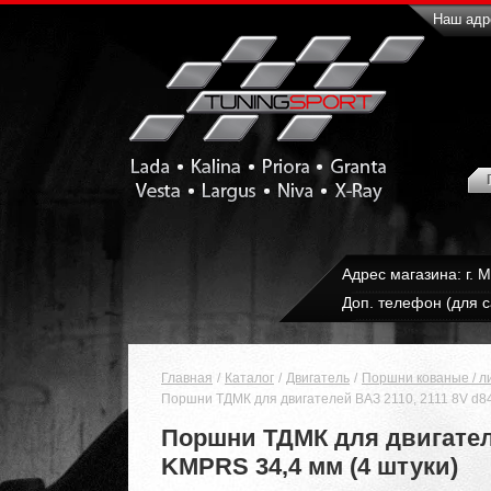
Наш адре
Адрес магазина: г. 
Доп. телефон (для с
Главная
Каталог
Двигатель
Поршни кованые / л
Поршни ТДМК для двигателей ВАЗ 2110, 2111 8V d84,
Поршни ТДМК для двигателей
KMPRS 34,4 мм (4 штуки)