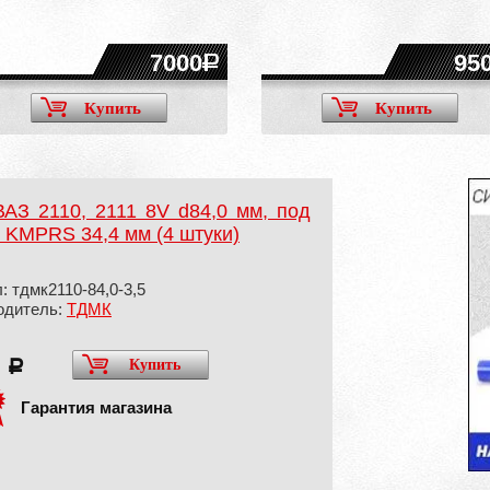
7000
95
Купить
Купить
АЗ 2110, 2111 8V d84,0 мм, под
, KMPRS 34,4 мм (4 штуки)
: тдмк2110-84,0-3,5
одитель:
ТДМК
0
Купить
a
Гарантия магазина