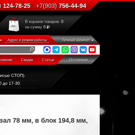
)
124-78-25
+7(903)
756-44-94
В корзине товаров:
0
на сумму
0
Адрес и режим работы
Личный кабинет
овинки
Скидки
Статьи
Оптовикам
дписью СТОП).
 до 17-30.
ал 78 мм, в блок 194,8 мм,