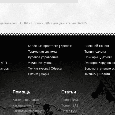
двигателей ВАЗ 8V
>
Поршни ТДМК для двигателей ВАЗ 8V
Колёсные проставки | Крепёж
Внешний тюнинг
а
Тормозная система
Тюнинг салона
Рулевое управление
Приборы | Датчики
и КПП
Усиление кузова
Электрооборудован
заторы
Тюнинг кузова | Обвесы
Вспомогательные ус
Оптика | Фары
Фитинги | Шланги
Помощь
Статьи
Как сделать заказ ?
Дрифт ВАЗ
Как оплатить ?
Тюнинг ВАЗ
Как получить скидку ?
Обвес ВАЗ