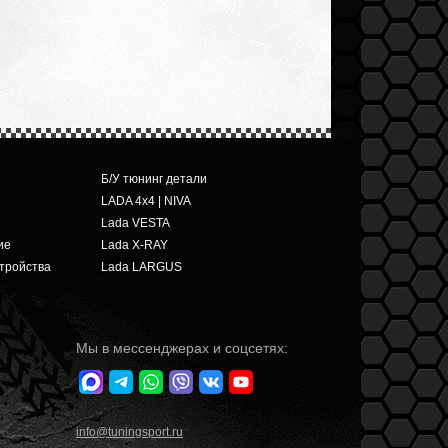
Б/У тюнинг детали
LADA 4x4 | NIVA
Lada VESTA
ие
Lada X-RAY
тройства
Lada LARGUS
Мы в мессенджерах и соцсетях:
info
@tuningsport.ru