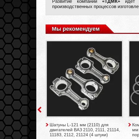
Развитие компании
«ТДМК»
идёт п
производственных процессов изготовле
Мы рекомендуем
евых колец d84,0
Шатуны L-121 мм (2110) для
Ко
t 1,5-2-4 мм (на 4
двигателей ВАЗ 2110, 2111, 21114,
мм
11183, 2112, 21124 (4 штуки)
по