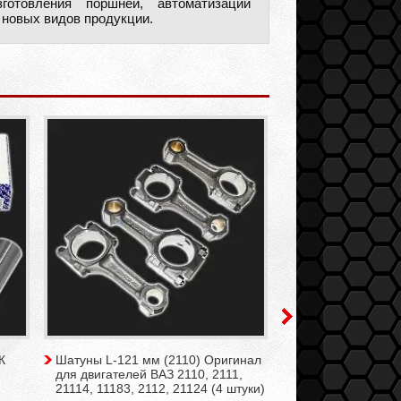
отовления поршней, автоматизации
 новых видов продукции.
К
Шатуны L-121 мм (2110) Оригинал
Комплект поршнев
для двигателей ВАЗ 2110, 2111,
мм PRIMA 1,5-2-4
21114, 11183, 2112, 21124 (4 штуки)
поршня)