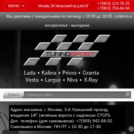
+7(903)
124-78-25
МЕНЮ
Москва, 3й Угрешский пр-д вл14Г
+7(903)
756-44-94
Мы работаем с понедельника по пятницу с 10:00 до 18:00, суббота и
воскресенье - выходные
Адрес магазина: г. Москва, 3-й Угрешский проезд,
владение 14Г (зелёные ворота с надписью СТОП).
Доп. телефон (для самовывоза): +7(909) 942-68-02.
Самовывоз в Москве: ПН-ПТ с 10-30 до 17-30.