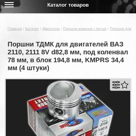
Каталог товаров
Главная
Каталог
Двигатель
Поршни кованые / литые
Поршни для дв
Поршни ТДМК для двигателей ВАЗ
2110, 2111 8V d82,8 мм, под коленвал
78 мм, в блок 194,8 мм, KMPRS 34,4
мм (4 штуки)