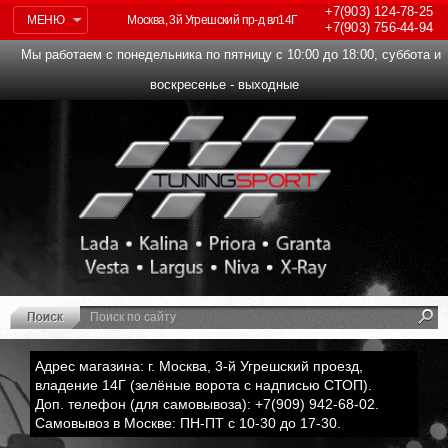
+7(903)
124-78-25
МЕНЮ
Москва, 3й Угрешский пр-д вл14Г
+7(903)
756-44-94
Мы работаем с понедельника по пятницу с 10:00 до 18:00, суббота и
воскресенье - выходные
Адрес магазина: г. Москва, 3-й Угрешский проезд,
владение 14Г (зелёные ворота с надписью СТОП).
Доп. телефон (для самовывоза): +7(909) 942-68-02.
Самовывоз в Москве: ПН-ПТ с 10-30 до 17-30.