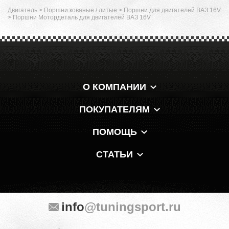
Двигатель
>
Поршни кованые / литые
>
Поршни для двигателей ВАЗ 16V
>
Поршни Мотордеталь для двигателей ВАЗ 16V
О КОМПАНИИ
ПОКУПАТЕЛЯМ
ПОМОЩЬ
СТАТЬИ
info
@tuningsport.ru