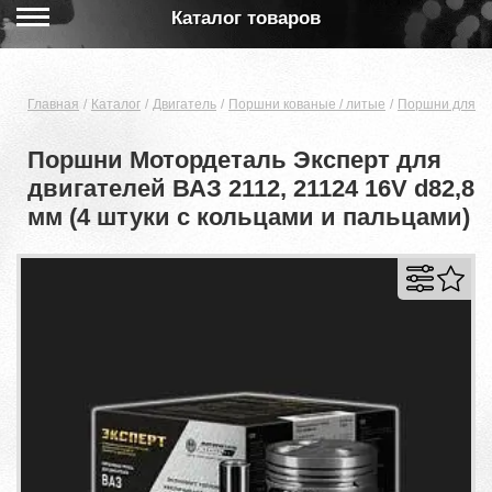
Каталог товаров
Главная
Каталог
Двигатель
Поршни кованые / литые
Поршни для дв
Поршни Мотордеталь Эксперт для
двигателей ВАЗ 2112, 21124 16V d82,8
мм (4 штуки с кольцами и пальцами)