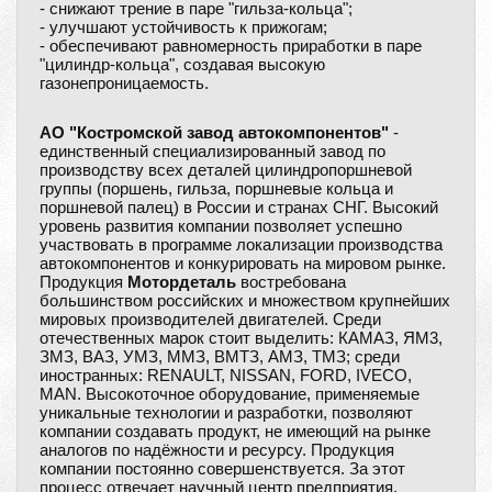
- снижают трение в паре "гильза-кольца";
- улучшают устойчивость к прижогам;
- обеспечивают равномерность приработки в паре
"цилиндр-кольца", создавая высокую
газонепроницаемость.
АО "Костромской завод автокомпонентов"
-
единственный специализированный завод по
производству всех деталей цилиндропоршневой
группы (поршень, гильза, поршневые кольца и
поршневой палец) в России и странах СНГ. Высокий
уровень развития компании позволяет успешно
участвовать в программе локализации производства
автокомпонентов и конкурировать на мировом рынке.
Продукция
Мотордеталь
востребована
большинством российских и множеством крупнейших
мировых производителей двигателей. Среди
отечественных марок стоит выделить: КАМАЗ, ЯМ3,
ЗМЗ, ВАЗ, УМЗ, ММЗ, ВМТЗ, АМЗ, ТМЗ; среди
иностранных: RENAULT, NISSAN, FORD, IVECO,
MAN. Высокоточное оборудование, применяемые
уникальные технологии и разработки, позволяют
компании создавать продукт, не имеющий на рынке
аналогов по надёжности и ресурсу. Продукция
компании постоянно совершенствуется. За этот
процесс отвечает научный центр предприятия.