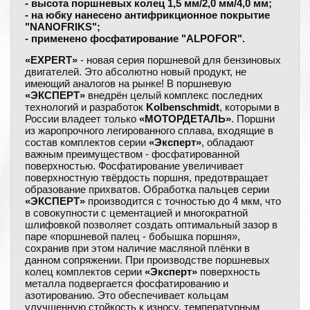
- высота поршневых колец 1,5 мм/2,0 мм/4,0 мм;
- на юбку нанесено антифрикционное покрытие
"NANOFRIKS";
- применено фосфатирование "ALPOFOR".
«EXPERT»
- новая серия поршневой для бензиновых
двигателей. Это абсолютно новый продукт, не
имеющий аналогов на рынке! В поршневую
«ЭКСПЕРТ»
внедрён целый комплекс последних
технологий и разработок
Kolbenschmidt
, которыми в
России владеет только
«МОТОРДЕТАЛЬ»
. Поршни
из жаропрочного легированного сплава, входящие в
состав комплектов серии
«Эксперт»
, обладают
важным преимуществом - фосфатированной
поверхностью. Фосфатирование увеличивает
поверхностную твёрдость поршня, предотвращает
образование прихватов. Обработка пальцев серии
«ЭКСПЕРТ»
производится с точностью до 4 мкм, что
в совокупности с цементацией и многократной
шлифовкой позволяет создать оптимальный зазор в
паре «поршневой палец - бобышка поршня»,
сохранив при этом наличие масляной плёнки в
данном сопряжении. При производстве поршневых
колец комплектов серии
«Эксперт»
поверхность
металла подвергается фосфатированию и
азотированию. Это обеспечивает кольцам
улучшенную стойкость к износу, температурным