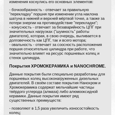
изменения коснулись его основных элементов:
- бочкообразность - отвечает за правильную
"перекладку" поршня при изменении угла наклона
шатуна в нижней и верхней мёртвой точке, а также за
потери энергии на противодействие "перекладке";
- конусность - отвечает за безаварийность ЦПГ при
значительных нагрузках ("шумность" работы
двигателя), которая, в свою очередь, выливается в
долговечность как ЦПГ, так и всего мотора;
- овальность - отвечает за соосность расположения
поршня относительно цилиндра при работе, что
значительно влияет на ресурс поршневых колец и
стенок цилиндра.
Покрытия ХРОМОКЕРАМИКА и NANOCHROME.
Данные покрытия были специально разработаны для
поршневых колец высоконагруженных дизельных
двигателей. В своём составе покрытия Нанохром и
Хромокерамика содержат мельчайшие частицы
твёрдого углерода (алмаза) либо алюмооксидной
керамики. Данные покрытия имеют ряд
существенных преимуществ:
- позволяют в 1,5 раза увеличить износостойкость
колец;