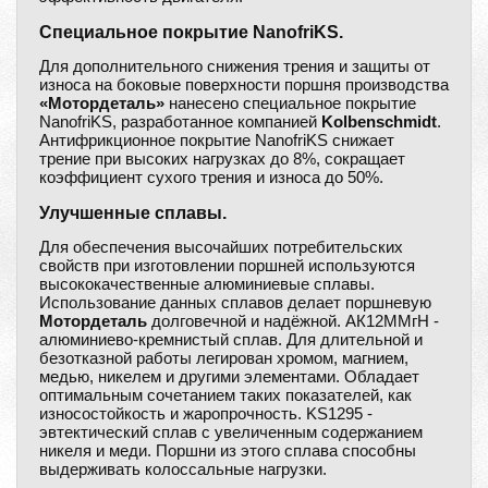
Специальное покрытие NanofriKS.
Для дополнительного снижения трения и защиты от
износа на боковые поверхности поршня производства
«Мотордеталь»
нанесено специальное покрытие
NanofriKS, разработанное компанией
Kolbenschmidt
.
Антифрикционное покрытие NanofriKS снижает
трение при высоких нагрузках до 8%, сокращает
коэффициент сухого трения и износа до 50%.
Улучшенные сплавы.
Для обеспечения высочайших потребительских
свойств при изготовлении поршней используются
высококачественные алюминиевые сплавы.
Использование данных сплавов делает поршневую
Мотордеталь
долговечной и надёжной. АК12ММгН -
алюминиево-кремнистый сплав. Для длительной и
безотказной работы легирован хромом, магнием,
медью, никелем и другими элементами. Обладает
оптимальным сочетанием таких показателей, как
износостойкость и жаропрочность. KS1295 -
эвтектический сплав с увеличенным содержанием
никеля и меди. Поршни из этого сплава способны
выдерживать колоссальные нагрузки.