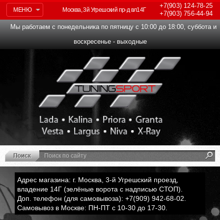
+7(903)
124-78-25
МЕНЮ
Москва, 3й Угрешский пр-д вл14Г
+7(903)
756-44-94
Мы работаем с понедельника по пятницу с 10:00 до 18:00, суббота и
воскресенье - выходные
Адрес магазина: г. Москва, 3-й Угрешский проезд,
владение 14Г (зелёные ворота с надписью СТОП).
Доп. телефон (для самовывоза): +7(909) 942-68-02.
Самовывоз в Москве: ПН-ПТ с 10-30 до 17-30.