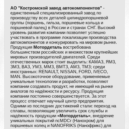
АО "Костромской завод автокомпонентов"
-
единственный специализированный завод по
производству всех деталей цилиндропоршневой
группы (поршень, гильза, поршневые кольца и
поршневой палец) в России и странах СНГ. Высокий
уровень развития компании позволяет успешно
участвовать в программе локализации производства
автокомпонентов и конкурировать на мировом рынке.
Продукция
Мотордеталь
востребована
большинством российских и множеством крупнейших
мировых производителей двигателей. Среди
отечественных марок стоит выделить: КАМАЗ, ЯМ3,
ЗМЗ, ВАЗ, УМЗ, ММЗ, ВМТЗ, АМЗ, ТМЗ; среди
иностранных: RENAULT, NISSAN, FORD, IVECO,
MAN. Высокоточное оборудование, применяемые
уникальные технологии и разработки, позволяют
компании создавать продукт, не имеющий на рынке
аналогов по надёжности и ресурсу. Продукция
компании постоянно совершенствуется. За этот
процесс отвечает научный центр предприятия.
Одними из последних достижений стали: переход на
сплавы, позволяющие увеличить срок службы и
надёжность продукции
«Мотордеталь»
, внедрение
уникальных покрытий ncMDCr (Нанохром) для
поршневых колец и NANOFRIKS (Нанофрикс) для