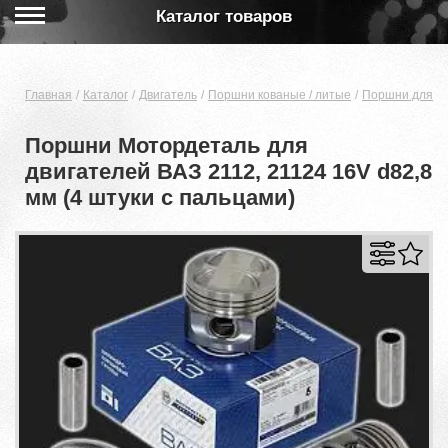
Каталог товаров
Главная
Каталог
Двигатель
Поршни кованые / литые
Поршни для дв
Поршни Мотордеталь для
двигателей ВАЗ 2112, 21124 16V d82,8
мм (4 штуки с пальцами)