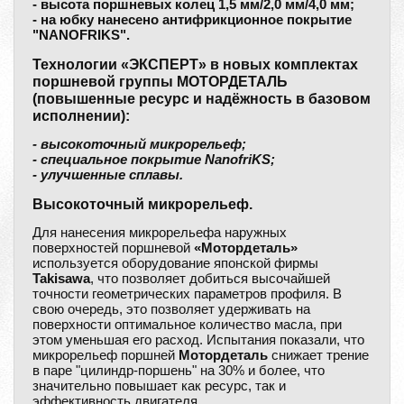
- высота поршневых колец 1,5 мм/2,0 мм/4,0 мм;
- на юбку нанесено антифрикционное покрытие
"NANOFRIKS".
Технологии «ЭКСПЕРТ» в новых комплектах
поршневой группы МОТОРДЕТАЛЬ
(повышенные ресурс и надёжность в базовом
исполнении):
- высокоточный микрорельеф;
- специальное покрытие NanofriKS;
- улучшенные сплавы.
Высокоточный микрорельеф.
Для нанесения микрорельефа наружных
поверхностей поршневой
«Мотордеталь»
используется оборудование японской фирмы
Takisawa
, что позволяет добиться высочайшей
точности геометрических параметров профиля. В
свою очередь, это позволяет удерживать на
поверхности оптимальное количество масла, при
этом уменьшая его расход. Испытания показали, что
микрорельеф поршней
Мотордеталь
снижает трение
в паре "цилиндр-поршень" на 30% и более, что
значительно повышает как ресурс, так и
эффективность двигателя.