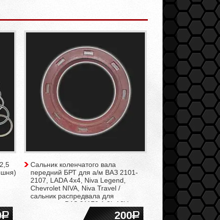
2,5
Сальник коленчатого вала
ршня)
передний БРТ для а/м ВАЗ 2101-
2107, LADA 4x4, Niva Legend,
Chevrolet NIVA, Niva Travel /
сальник распредвала для
двигателя ВАЗ 21179 1.8L 16V
0
200