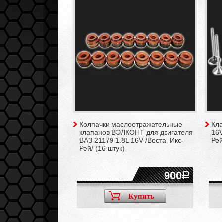
Колпачки маслоотражательные
Кл
клапанов ВЭЛКОНТ для двигателя
16V
ВАЗ 21179 1.8L 16V /Веста, Икс-
Рей
Рей/ (16 штук)
900
Купить