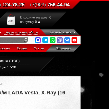
)
124-78-25
+7(903)
756-44-94
В корзине товаров:
0
на сумму
0
Адрес и режим работы
Личный кабинет
овинки
Скидки
Статьи
Оптовикам
дписью СТОП).
 до 17-30.
ук)
м LADA Vesta, X-Ray (16