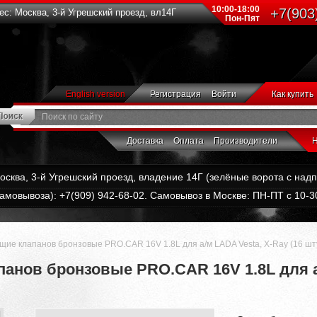
10:00-18:00
+7(903
с: Москва, 3-й Угрешский проезд, вл14Г
Пон-Пят
English version
Регистрация
Войти
Как купить
Доставка
Оплата
Производители
Н
Москва, 3-й Угрешский проезд, владение 14Г (зелёные ворота с на
амовывоза): +7(909) 942-68-02. Самовывоз в Москве: ПН-ПТ с 10-30
ие клапанов бронзовые PRO.CAR 16V 1.8L для а/м LADA Vesta, X-Ray (16 шт
нов бронзовые PRO.CAR 16V 1.8L для а/