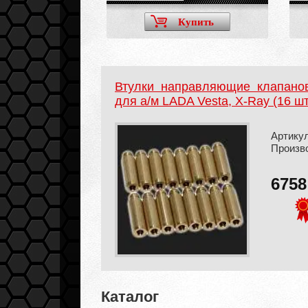
Купить
Втулки направляющие клапано
для а/м LADA Vesta, X-Ray (16 шт
Артику
Произв
675
Каталог