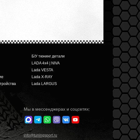
Б/У тюнинг детали
LADA 4x4 | NIVA
Lada VESTA
ие
Lada X-RAY
тройства
Lada LARGUS
Мы в мессенджерах и соцсетях:
info
@tuningsport.ru