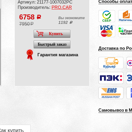
Способы опла
Артикул: 21177-1007032PC
Производитель:
PRO.CAR
6758
a
Вы экономите
1192
a
7950
a
Купить
Быстрый заказ
Доставка по Ро
Гарантия магазина
Самовывоз в 
Как купить