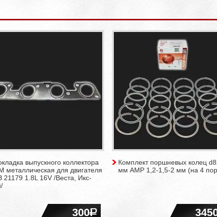
кладка выпускного коллектора
Комплект поршневых колец d8
М металлическая для двигателя
мм AMP 1,2-1,5-2 мм (на 4 по
 21179 1.8L 16V /Веста, Икс-
/
300
345