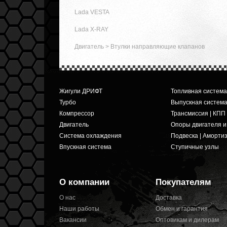
Lada VESTA
Lada X-RAY
Двигатель
>
Втулки направляющие клапанов
Жигули ДРИФТ
Топливная система
Турбо
Выпускная систем
Компрессор
Трансмиссия | КПП
Двигатель
Опоры двигателя 
Система охлаждения
Подвеска | Аморти
Впускная система
Ступичные узлы
О компании
Покупателям
О нас
Доставка
Наши работы
Обмен и гарантия
Вакансии
Оптовикам и дилерам