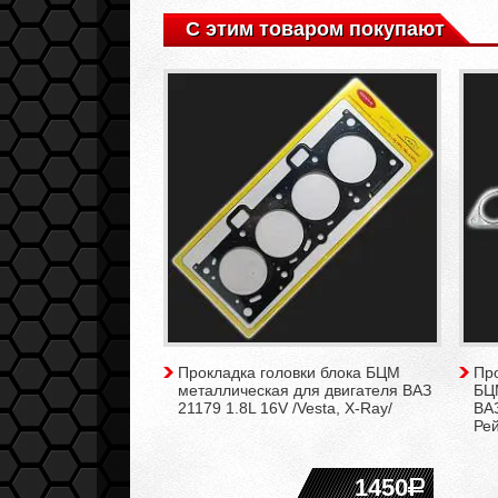
С этим товаром покупают
Прокладка головки блока БЦМ
Про
металлическая для двигателя ВАЗ
БЦ
21179 1.8L 16V /Vesta, X-Ray/
ВАЗ
Рей
1450