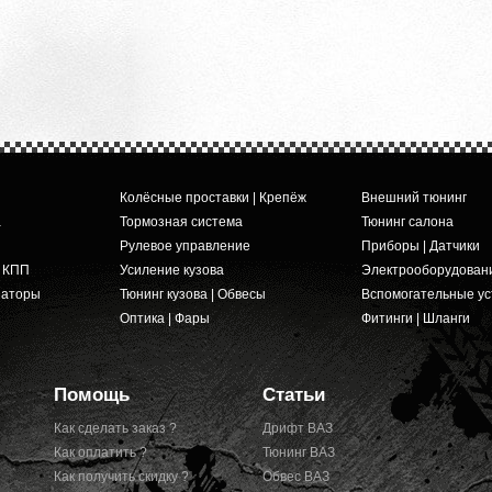
Колёсные проставки | Крепёж
Внешний тюнинг
а
Тормозная система
Тюнинг салона
Рулевое управление
Приборы | Датчики
и КПП
Усиление кузова
Электрооборудован
заторы
Тюнинг кузова | Обвесы
Вспомогательные ус
Оптика | Фары
Фитинги | Шланги
Помощь
Статьи
Как сделать заказ ?
Дрифт ВАЗ
Как оплатить ?
Тюнинг ВАЗ
Как получить скидку ?
Обвес ВАЗ