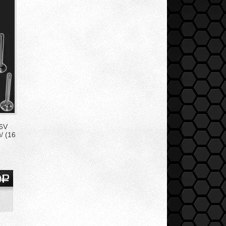
6V
/ (16
0