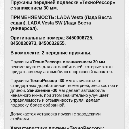
Пружины передней подвески «ТехноРессор»
с занижением 30 мм.
ПРИМЕНЯЕМОСТЬ: LADA Vesta (Лада Веста
седан), LADA Vesta SW (Лада Веста
универсал).
Оригинальные номера: 8450006725,
8450030973, 8450032655.
В комплекте: 2 передние пружины.
Пружины
«ТехноРессор» с занижением 30 мм
рекомендуются для автолюбителей, которые хотят
придать своему автомобилю спортивный характер.
Пружины
ТехноРессор -30 мм
отличаются от
стандартных доработанной геометрией, жёсткостью и
длиной.
Занижение -30 мм
делает автомобиль
ненамного ниже, при этом значительно улучшает
управляемость и отзывчивость руля, делает
подвеску более собранной.
Допускается установка пружин с заводскими
стойками.
Характеристики пружин «ТехноРессор»: