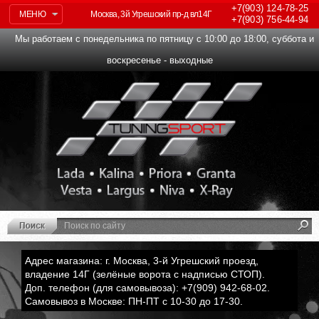
+7(903)
124-78-25
МЕНЮ
Москва, 3й Угрешский пр-д вл14Г
+7(903)
756-44-94
Мы работаем с понедельника по пятницу с 10:00 до 18:00, суббота и
воскресенье - выходные
Адрес магазина: г. Москва, 3-й Угрешский проезд,
владение 14Г (зелёные ворота с надписью СТОП).
Доп. телефон (для самовывоза): +7(909) 942-68-02.
Самовывоз в Москве: ПН-ПТ с 10-30 до 17-30.