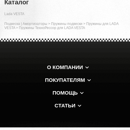
Каталог
Lada VESTA
Подвеска | Амортизаторы
>
Пружины подвески
>
Пружины для LADA
VESTA
>
Пружины ТехноРессор для LADA VESTA
О КОМПАНИИ
ПОКУПАТЕЛЯМ
ПОМОЩЬ
СТАТЬИ