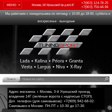
+7(903)
124-78-25
МЕНЮ
Москва, 3й Угрешский пр-д вл14Г
+7(903)
756-44-94
Мы работаем с понедельника по пятницу с 10:00 до 18:00, суббота и
воскресенье - выходные
Адрес магазина: г. Москва, 3-й Угрешский проезд,
владение 14Г (зелёные ворота с надписью СТОП).
Доп. телефон (для самовывоза): +7(909) 942-68-02.
Самовывоз в Москве: ПН-ПТ с 10-30 до 17-30.