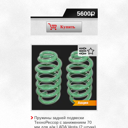
5600
Купить
Пружины задней подвески
ТехноРессор с занижением 70
мм для а/м LADA Vesta (2 штуки)