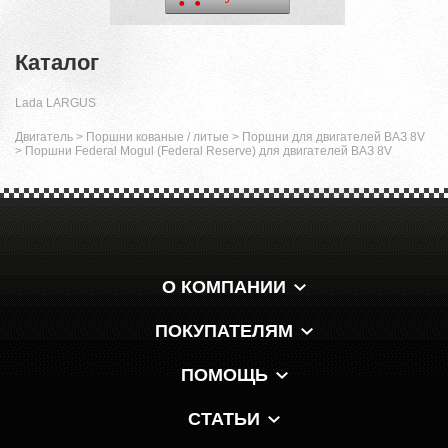
Каталог
Lada LARGUS
Двигатель
>
Поршни кованые / литые
>
Поршни для двигателей ВАЗ 8V
>
Поршни Federal Mogul (Federal Reserve) для двигателей ВАЗ 8V
О КОМПАНИИ
ПОКУПАТЕЛЯМ
ПОМОЩЬ
СТАТЬИ