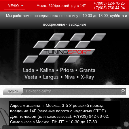
+7(903)
124-78-25
МЕНЮ
Москва, 3й Угрешский пр-д вл14Г
+7(903)
756-44-94
Мы работаем с понедельника по пятницу с 10:00 до 18:00, суббота и
воскресенье - выходные
Адрес магазина: г. Москва, 3-й Угрешский проезд,
владение 14Г (зелёные ворота с надписью СТОП).
Доп. телефон (для самовывоза): +7(909) 942-68-02.
Самовывоз в Москве: ПН-ПТ с 10-30 до 17-30.