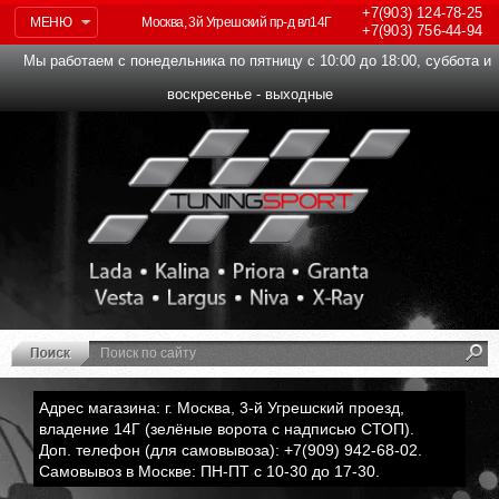
+7(903)
124-78-25
МЕНЮ
Москва, 3й Угрешский пр-д вл14Г
+7(903)
756-44-94
Мы работаем с понедельника по пятницу с 10:00 до 18:00, суббота и
воскресенье - выходные
Адрес магазина: г. Москва, 3-й Угрешский проезд,
владение 14Г (зелёные ворота с надписью СТОП).
Доп. телефон (для самовывоза): +7(909) 942-68-02.
Самовывоз в Москве: ПН-ПТ с 10-30 до 17-30.