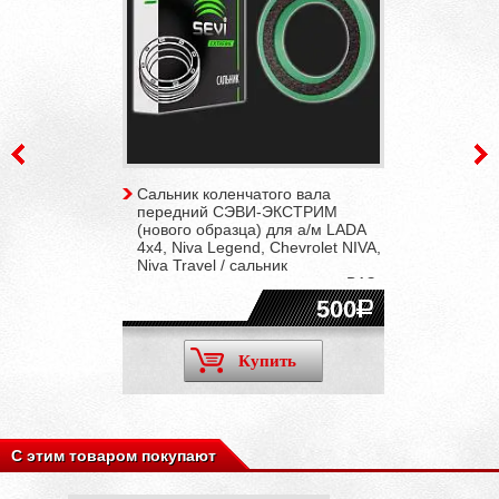
Сальник коленчатого вала
передний СЭВИ-ЭКСТРИМ
(нового образца) для а/м LADA
4x4, Niva Legend, Chevrolet NIVA,
Niva Travel / сальник
распредвала для двигателя ВАЗ
21179 1.8L 16V
500
Купить
С этим товаром покупают