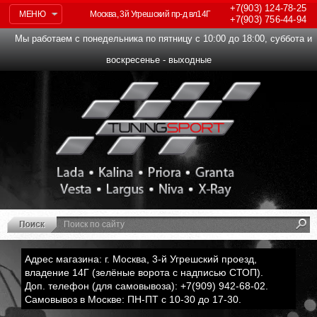
+7(903)
124-78-25
МЕНЮ
Москва, 3й Угрешский пр-д вл14Г
+7(903)
756-44-94
Мы работаем с понедельника по пятницу с 10:00 до 18:00, суббота и
воскресенье - выходные
Адрес магазина: г. Москва, 3-й Угрешский проезд,
владение 14Г (зелёные ворота с надписью СТОП).
Доп. телефон (для самовывоза): +7(909) 942-68-02.
Самовывоз в Москве: ПН-ПТ с 10-30 до 17-30.