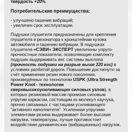
твёрдость +20%
.
Потребительские преимущества:
- улучшено гашение вибраций;
- увеличен срок эксплуатации.
Подушки глушителя предназначены для крепления
глушителя и резонатора к кронштейнам кузова
автомобиля и гашению вибрации. В подушках
глушителя
«СЭВИ» ЭКСПЕРТ
увеличены упруго-
прочностные показатели, позволяющие комплекту
подушек выдерживать вес системы выхлопа
(прочность подушки на разрыв выше 220 кгс)
в
условиях разбитой дороги. Повышение достигнуто за
счёт применения резин нового поколения,
произведённых по технологии
USPK
(
Ultra Strength
Power Knot - технологии
сверхвысокоусиливающих силовых узлов
), в
которых резиновый массив пронизан силовым
упругим каркасом, состоящим из молекул каучука,
прочно связанных с частицами усиливающего
"активного наполнителя". Усиленная упругими
элементами резина выдерживает более высокие
нагрузки, температуры, лучше противостоит
воздействию динамических (вибрационных) нагрузок.