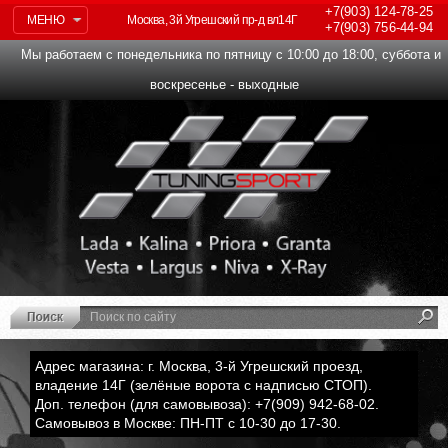
+7(903)
124-78-25
МЕНЮ
Москва, 3й Угрешский пр-д вл14Г
+7(903)
756-44-94
Мы работаем с понедельника по пятницу с 10:00 до 18:00, суббота и
воскресенье - выходные
Адрес магазина: г. Москва, 3-й Угрешский проезд,
владение 14Г (зелёные ворота с надписью СТОП).
Доп. телефон (для самовывоза): +7(909) 942-68-02.
Самовывоз в Москве: ПН-ПТ с 10-30 до 17-30.