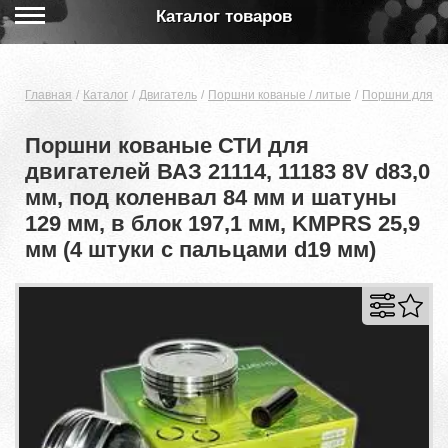
Каталог товаров
Главная
Каталог
Двигатель
Поршни кованые / литые
Поршни для дв
Поршни кованые СТИ для
двигателей ВАЗ 21114, 11183 8V d83,0
мм, под коленвал 84 мм и шатуны
129 мм, в блок 197,1 мм, KMPRS 25,9
мм (4 штуки с пальцами d19 мм)