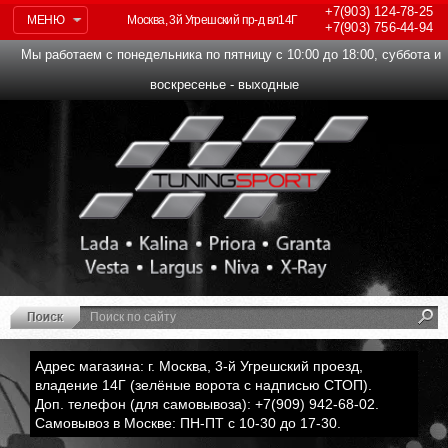
+7(903)
124-78-25
МЕНЮ
Москва, 3й Угрешский пр-д вл14Г
+7(903)
756-44-94
Мы работаем с понедельника по пятницу с 10:00 до 18:00, суббота и
воскресенье - выходные
Адрес магазина: г. Москва, 3-й Угрешский проезд,
владение 14Г (зелёные ворота с надписью СТОП).
Доп. телефон (для самовывоза): +7(909) 942-68-02.
Самовывоз в Москве: ПН-ПТ с 10-30 до 17-30.