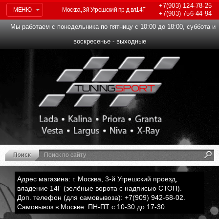
+7(903)
124-78-25
МЕНЮ
Москва, 3й Угрешский пр-д вл14Г
+7(903)
756-44-94
Мы работаем с понедельника по пятницу с 10:00 до 18:00, суббота и
воскресенье - выходные
Адрес магазина: г. Москва, 3-й Угрешский проезд,
владение 14Г (зелёные ворота с надписью СТОП).
Доп. телефон (для самовывоза): +7(909) 942-68-02.
Самовывоз в Москве: ПН-ПТ с 10-30 до 17-30.