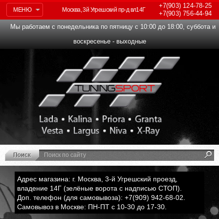
+7(903)
124-78-25
МЕНЮ
Москва, 3й Угрешский пр-д вл14Г
+7(903)
756-44-94
Мы работаем с понедельника по пятницу с 10:00 до 18:00, суббота и
воскресенье - выходные
Адрес магазина: г. Москва, 3-й Угрешский проезд,
владение 14Г (зелёные ворота с надписью СТОП).
Доп. телефон (для самовывоза): +7(909) 942-68-02.
Самовывоз в Москве: ПН-ПТ с 10-30 до 17-30.