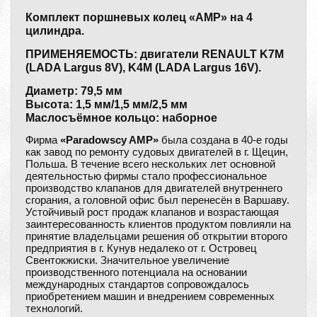
Комплект поршневых колец «AMP» на 4
цилиндра.
ПРИМЕНЯЕМОСТЬ: двигатели RENAULT K7M
(LADA Largus 8V), K4M (LADA Largus 16V).
Диаметр: 79,5 мм
Высота: 1,5 мм/1,5 мм/2,5 мм
Маслосъёмное кольцо: наборное
Фирма
«Paradowscy AMP»
была создана в 40-е годы
как завод по ремонту судовых двигателей в г. Щецин,
Польша. В течение всего нескольких лет основной
деятельностью фирмы стало профессиональное
производство клапанов для двигателей внутреннего
сгорания, а головной офис был перенесён в Варшаву.
Устойчивый рост продаж клапанов и возрастающая
заинтересованность клиентов продуктом повлияли на
принятие владельцами решения об открытии второго
предприятия в г. Кунув недалеко от г. Островец
Свентокжиски. Значительное увеличение
производственного потенциала на основании
международных стандартов сопровождалось
приобретением машин и внедрением современных
технологий.