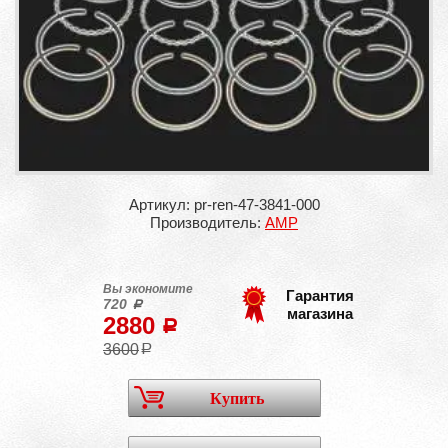
Артикул: pr-ren-47-3841-000
Производитель:
AMP
Вы экономите
Гарантия
720
a
магазина
2880
a
3600
a
Купить