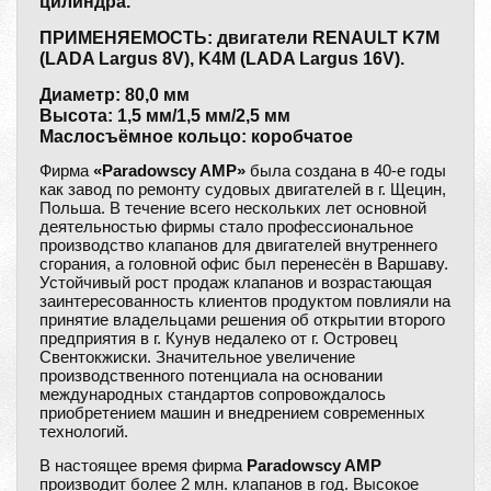
цилиндра.
ПРИМЕНЯЕМОСТЬ: двигатели RENAULT K7M
(LADA Largus 8V), K4M (LADA Largus 16V).
Диаметр: 80,0 мм
Высота: 1,5 мм/1,5 мм/2,5 мм
Маслосъёмное кольцо: коробчатое
Фирма
«Paradowscy AMP»
была создана в 40-е годы
как завод по ремонту судовых двигателей в г. Щецин,
Польша. В течение всего нескольких лет основной
деятельностью фирмы стало профессиональное
производство клапанов для двигателей внутреннего
сгорания, а головной офис был перенесён в Варшаву.
Устойчивый рост продаж клапанов и возрастающая
заинтересованность клиентов продуктом повлияли на
принятие владельцами решения об открытии второго
предприятия в г. Кунув недалеко от г. Островец
Свентокжиски. Значительное увеличение
производственного потенциала на основании
международных стандартов сопровождалось
приобретением машин и внедрением современных
технологий.
В настоящее время фирма
Paradowscy AMP
производит более 2 млн. клапанов в год. Высокое