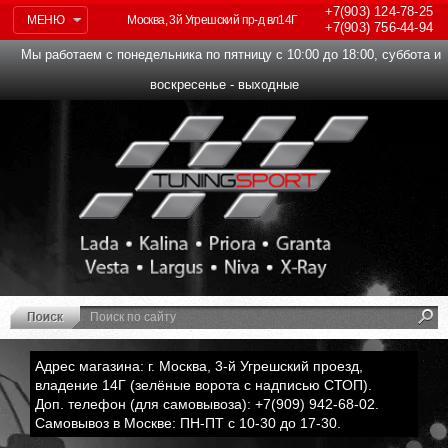
+7(903)
124-78-25
МЕНЮ
Москва, 3й Угрешский пр-д вл14Г
+7(903)
756-44-94
Мы работаем с понедельника по пятницу с 10:00 до 18:00, суббота и
воскресенье - выходные
Адрес магазина: г. Москва, 3-й Угрешский проезд,
владение 14Г (зелёные ворота с надписью СТОП).
Доп. телефон (для самовывоза): +7(909) 942-68-02.
Самовывоз в Москве: ПН-ПТ с 10-30 до 17-30.