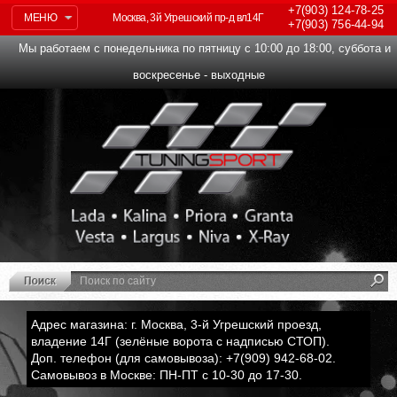
+7(903)
124-78-25
МЕНЮ
Москва, 3й Угрешский пр-д вл14Г
+7(903)
756-44-94
Мы работаем с понедельника по пятницу с 10:00 до 18:00, суббота и
воскресенье - выходные
Адрес магазина: г. Москва, 3-й Угрешский проезд,
владение 14Г (зелёные ворота с надписью СТОП).
Доп. телефон (для самовывоза): +7(909) 942-68-02.
Самовывоз в Москве: ПН-ПТ с 10-30 до 17-30.