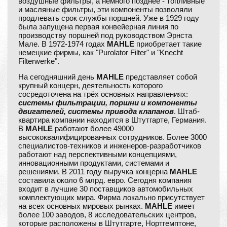
воздушные фильтры, а немного позднее - топливные
и масляные фильтры, эти компоненты позволяли
продлевать срок службы поршней. Уже в 1929 году
была запущена первая конвейерная линия по
производству поршней под руководством Эрнста
Мале. В 1972-1974 годах
MAHLE
приобретает такие
немецкие фирмы, как "Purolator Filter" и "Knecht
Filterwerke".
На сегодняшний день
MAHLE
представляет собой
крупный концерн, деятельность которого
сосредоточена на трёх основных направлениях:
системы фильтрации, поршни и компоненты
двигателей, системы привода клапанов
. Штаб-
квартира компании находится в Штутгарте, Германия.
В
MAHLE
работают более 49000
высококвалифицированных сотрудников. Более 3000
специалистов-техников и инженеров-разработчиков
работают над перспективными концепциями,
инновационными продуктами, системами и
решениями. В 2011 году выручка концерна
MAHLE
составила около 6 млрд. евро. Сегодня компания
входит в лучшие 30 поставщиков автомобильных
комплектующих мира. Фирма локально присутствует
на всех основных мировых рынках.
MAHLE
имеет
более 100 заводов, 8 исследовательских центров,
которые расположены в Штутгарте, Нортгемптоне,