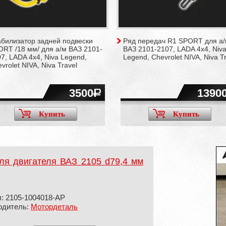
абилизатор задней подвески
Ряд передач R1 SPORT для а
RT /18 мм/ для а/м ВАЗ 2101-
ВАЗ 2101-2107, LADA 4x4, Niv
7, LADA 4x4, Niva Legend,
Legend, Chevrolet NIVA, Niva T
vrolet NIVA, Niva Travel
3500
1390
Купить
Купить
ля двигателя ВАЗ 2105 d79,4 мм
: 2105-1004018-АР
одитель:
Мотордеталь