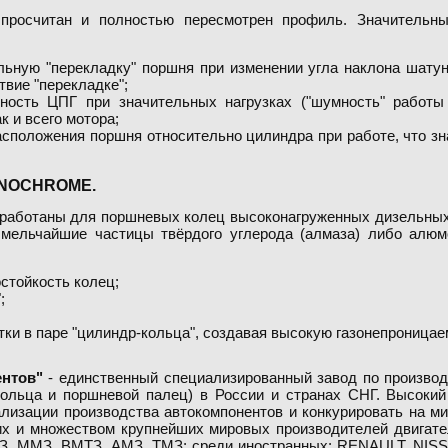
просчитан и полностью пересмотрен профиль. Значительны
ильную "перекладку" поршня при изменении угла наклона шатун
твие "перекладке";
йность ЦПГ при значительных нагрузках ("шумность" работы 
к и всего мотора;
 расположения поршня относительно цилиндра при работе, что з
ANOCHROME.
работаны для поршневых колец высоконагруженных дизельных 
мельчайшие частицы твёрдого углерода (алмаза) либо алюм
остойкость колец;
;
ки в паре "цилиндр-кольца", создавая высокую газонепроницае
ентов"
- единственный специализированный завод по произво
кольца и поршневой палец) в России и странах СНГ. Высокий
ализации производства автокомпонентов и конкурировать на 
х и множеством крупнейших мировых производителей двигате
З, ММЗ, ВМТЗ, АМЗ, ТМЗ; среди иностранных: RENAULT, NIS