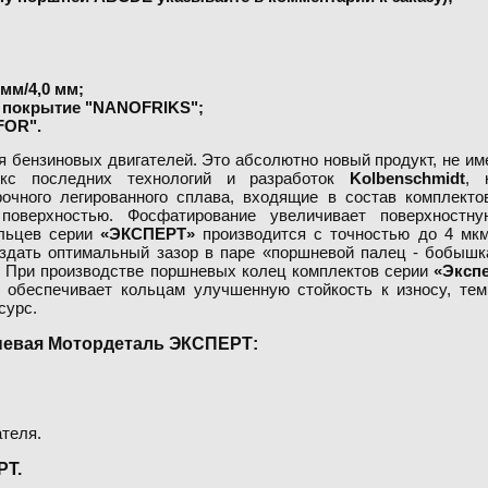
мм/4,0 мм;
е покрытие "NANOFRIKS";
FOR".
я бензиновых двигателей. Это абсолютно новый продукт, не и
с последних технологий и разработок
Kolbenschmidt
, 
очного легированного сплава, входящие в состав комплект
поверхностью. Фосфатирование увеличивает поверхностну
альцев серии
«ЭКСПЕРТ»
производится с точностью до 4 мкм
здать оптимальный зазор в паре «поршневой палец - бобышк
. При производстве поршневых колец комплектов серии
«Эксп
 обеспечивает кольцам улучшенную стойкость к износу, тем
сурс.
невая Мотордеталь ЭКСПЕРТ:
ателя.
РТ.