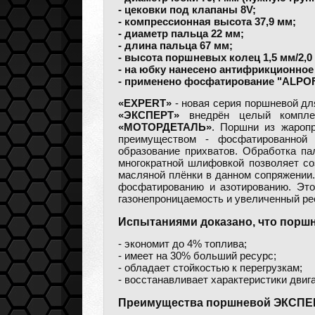
- цековки под клапаны 8V;
- компрессионная высота 37,9 мм;
- диаметр пальца 22 мм;
- длина пальца 67 мм;
- высота поршневых колец 1,5 мм/2,0 
- на юбку нанесено антифрикционно
- применено фосфатирование "ALPO
«EXPERT»
- новая серия поршневой дл
«ЭКСПЕРТ»
внедрён целый комплек
«МОТОРДЕТАЛЬ»
. Поршни из жаропр
преимуществом - фосфатированной 
образование прихватов. Обработка п
многократной шлифовкой позволяет со
масляной плёнки в данном сопряжении
фосфатированию и азотированию. Это
газонепроницаемость и увеличенный ре
Испытаниями доказано, что порш
- экономит до 4% топлива;
- имеет на 30% больший ресурс;
- обладает стойкостью к перегрузкам;
- восстанавливает характеристики двиг
Преимущества поршневой ЭКСПЕ