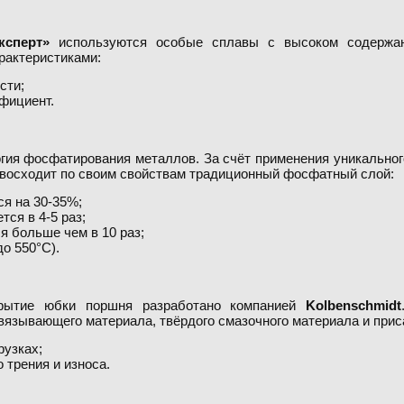
ксперт»
используются особые сплавы с высоком содержан
рактеристиками:
сти;
фициент.
огия фосфатирования металлов. За счёт применения уникально
ревосходит по своим свойствам традиционный фосфатный слой:
ся на 30-35%;
ся в 4-5 раз;
я больше чем в 10 раз;
о 550°С).
крытие юбки поршня разработано компанией
Kolbenschmidt
вязывающего материала, твёрдого смазочного материала и прис
рузках;
 трения и износа.