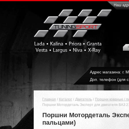
Наш адре
Адрес магазина: г. 
Доп. телефон (для с
Главная
Каталог
Двигатель
Поршни кованые / л
Поршни Мотордеталь Эксперт для двигателя ВАЗ 210
Поршни Мотордеталь Экспер
пальцами)