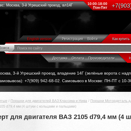
10:00-18:00
+7(903
с: Москва, 3-й Угрешский проезд, вл14Г
Пон-Пят
English version
Регистрация
Войти
Как купить
Доставка
Оплата
Производители
Н
Москва, 3-й Угрешский проезд, владение 14Г (зелёные ворота с на
амовывоза): +7(909) 942-68-02. Самовывоз в Москве: ПН-ПТ с 10-30
итые
Поршни для двигателей ВАЗ Классика и Нива
Поршни Мотордеталь дл
5 d79,4 мм (4 штуки с кольцами и пальцами)
т для двигателя ВАЗ 2105 d79,4 мм (4 ш