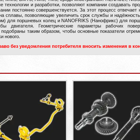
 технологии и разработки, позволяют компании создавать про
ании постоянно совершенствуется. За этот процесс отвечает
 на сплавы, позволяющие увеличить срок службы и надёжност
м) для поршневых колец и NANOFRIKS (Нанофрикс) для поршн
ы двигателя. Геометрические параметры рабочих поверх
 подобраны таким образом, чтобы основные показатели отремо
и нового.
раво без уведомления потребителя вносить изменения в ко