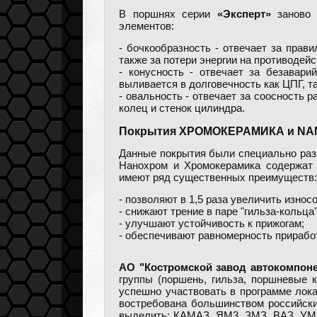
В поршнях серии
«Эксперт»
заново 
элементов:
- бочкообразность - отвечает за прав
также за потери энергии на противодейс
- конусность - отвечает за безавари
выливается в долговечность как ЦПГ, та
- овальность - отвечает за соосность
колец и стенок цилиндра.
Покрытия ХРОМОКЕРАМИКА и N
Данные покрытия были специально раз
Нанохром и Хромокерамика содержат 
имеют ряд существенных преимуществ:
- позволяют в 1,5 раза увеличить износ
- снижают трение в паре "гильза-кольца"
- улучшают устойчивость к прижогам;
- обеспечивают равномерность приработ
АО "Костромской завод автокомпон
группы (поршень, гильза, поршневые 
успешно участвовать в программе лок
востребована большинством российски
выделить: КАМАЗ, ЯМ3, ЗМЗ, ВАЗ, УМ