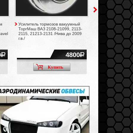
/м
Усилитель тормозов вакуумный
Звёздочка распре
a
ТоргМаш ВАЗ 2108-21099, 2113-
вала регулируема
ravel
2115, 21213-2131 /Нива до 2009
для двигателей В
г.в./
2103, 2104, 2106,
21213, 2130 /Нива
0
4800
Купить
Ку