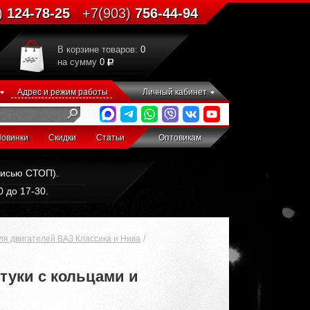
)
124-78-25
+7(903)
756-44-94
В корзине товаров:
0
на сумму
0
Адрес и режим работы
Личный кабинет
овинки
Скидки
Статьи
Оптовикам
дписью СТОП).
 до 17-30.
я двигателей ВАЗ Классика и Нива
туки с кольцами и