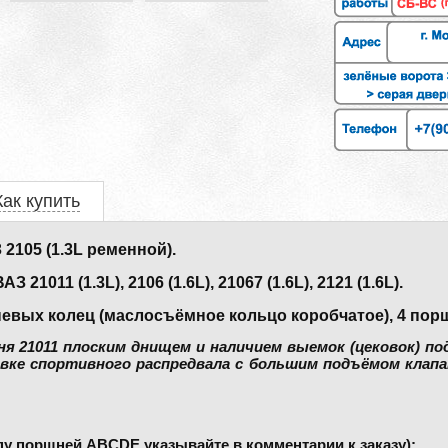
Как купить
105 (1.3L ременной).
1011 (1.3L), 2106 (1.6L), 21067 (1.6L), 2121 (1.6L).
невых колец (маслосъёмное кольцо коробчатое), 4 пор
 21011 плоским днищем и наличием выемок (цековок) по
вке спортивного распредвала с большим подъёмом клапа
пу поршней ABCDE указывайте в комментарии к заказу);