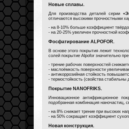
Новые сплавы.
Для производства деталей серии
«Э
отличаются высокими прочностными ха
- на 8-10% больше коэффициент твёрдо
- на 20-25% увеличен прочностной коэф
Фосфатирование ALPOFOR.
В основе этого покрытия лежит технол
солей покрытие Alpofor значительно п
- трение рабочих поверхностей снижает
- маслоёмкость поверхности увеличивает
- антикоррозийная стойкость повышаетс
- термостойкость (свойства стабильны д
Покрытие NANOFRIKS.
Инновационное антифрикционное по
подобранная комбинация наночастиц, с
- на 8% снижает трение при высоких наг
- на 50% сокращает коэффициент сухого
Новая конструкция.