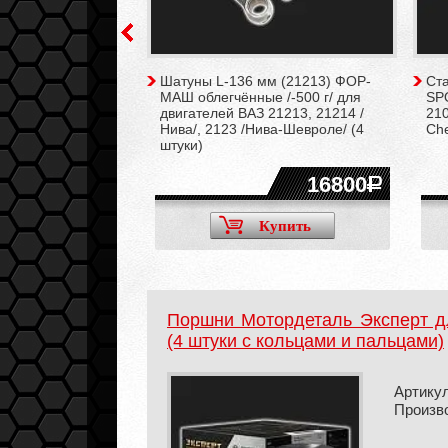
ределительного
Шатуны L-136 мм (21213) ФОР-
Ст
мая (двухрядная)
МАШ облегчённые /-500 г/ для
SPO
ВАЗ 2101, 21011,
двигателей ВАЗ 21213, 21214 /
210
6, 21067, 2121,
Нива/, 2123 /Нива-Шевроле/ (4
Che
ва/
штуки)
1950
16800
Купить
Купить
Поршни Мотордеталь Эксперт д
(4 штуки с кольцами и пальцами)
Артикул
Произв