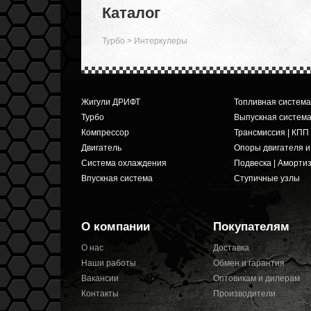
Каталог
Турбо
>
Интеркулеры
Жигули ДРИФТ
Топливная система
Турбо
Выпускная систем
Компрессор
Трансмиссия | КПП
Двигатель
Опоры двигателя 
Система охлаждения
Подвеска | Аморти
Впускная система
Ступичные узлы
О компании
Покупателям
О нас
Доставка
Наши работы
Обмен и гарантия
Вакансии
Оптовикам и дилерам
Контакты
Производители