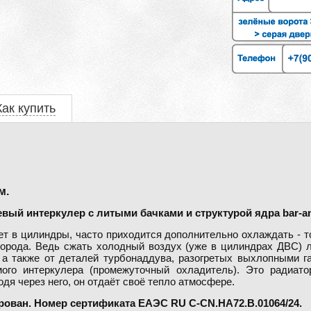
Как купить
м.
й интеркулер с литыми бачками и структурой ядра bar-and
ет в цилиндры, часто приходится дополнительно охлаждать - т
орода. Ведь сжать холодный воздух (уже в цилиндрах ДВС) ле
, а также от деталей турбонаддува, разогретых выхлопными 
го интеркулера (промежуточный охладитель). Это радиато
дя через него, он отдаёт своё тепло атмосфере.
ован. Номер сертификата ЕAЭС RU C-CN.HA72.B.01064/24.