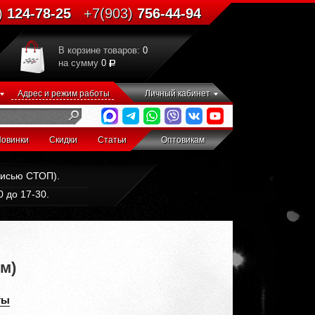
)
124-78-25
+7(903)
756-44-94
В корзине товаров:
0
на сумму
0
Адрес и режим работы
Личный кабинет
овинки
Скидки
Статьи
Оптовикам
дписью СТОП).
 до 17-30.
м)
ты