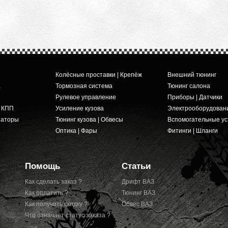
Колёсные проставки | Крепёж
Внешний тюнинг
а
Тормозная система
Тюнинг салона
Рулевое управление
Приборы | Датчики
и КПП
Усиление кузова
Электрооборудован
заторы
Тюнинг кузова | Обвесы
Вспомогательные ус
Оптика | Фары
Фитинги | Шланги
Помощь
Статьи
Как сделать заказ ?
Дрифт ВАЗ
Как оплатить ?
Тюнинг ВАЗ
Как получить скидку ?
Обвес ВАЗ
Что означает статус заказа ?