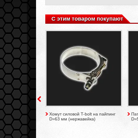
С этим товаром покупают
оновый 45° D=51/63
Хомут силовой T-bolt на пайпинг
Па
RT синий
D=63 мм (нержавейка)
D=