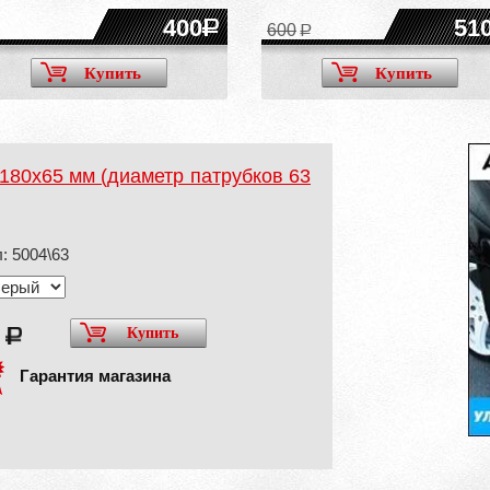
400
51
600
Купить
Купить
180х65 мм (диаметр патрубков 63
: 5004\63
0
Купить
Гарантия магазина