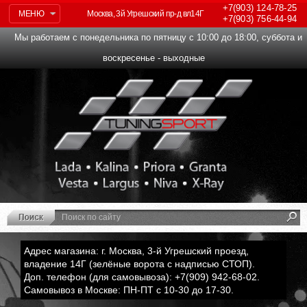
+7(903)
124-78-25
МЕНЮ
Москва, 3й Угрешский пр-д вл14Г
+7(903)
756-44-94
Мы работаем с понедельника по пятницу с 10:00 до 18:00, суббота и
воскресенье - выходные
Адрес магазина: г. Москва, 3-й Угрешский проезд,
владение 14Г (зелёные ворота с надписью СТОП).
Доп. телефон (для самовывоза): +7(909) 942-68-02.
Самовывоз в Москве: ПН-ПТ с 10-30 до 17-30.