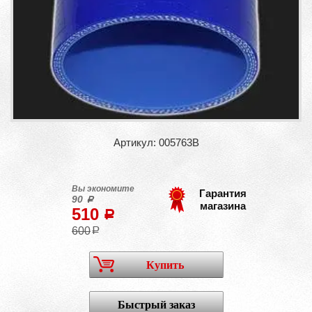
Артикул: 005763B
Вы экономите
Гарантия
90
a
магазина
510
a
600
a
Купить
Быстрый заказ