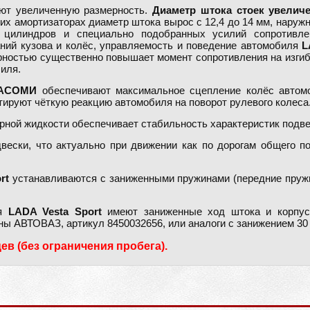
ют увеличенную размерность.
Диаметр штока стоек увелич
их амортизаторах диаметр штока вырос с 12,4 до 14 мм, наружны
и цилиндров и специально подобранных усилий сопротивл
ний кузова и колёс, управляемость и поведение автомобиля
L
рностью существенно повышает момент сопротивления на изгиб 
иля.
АСОМИ
обеспечивают максимальное сцепление колёс автом
тируют чёткую реакцию автомобиля на поворот рулевого колеса
ной жидкости обеспечивает стабильность характеристик подвес
ески, что актуально при движении как по дорогам общего по
rt
устанавливаются с заниженными пружинами (передние пруж
ля
LADA Vesta Sport
имеют заниженные ход штока и корпус,
ы АВТОВАЗ, артикул 8450032656, или аналоги с занижением 30 
ев (без ограничения пробега).