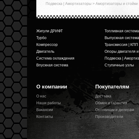
Подвеска | Амортизаторы
>
Амортизаторы и стойки
Жигули ДРИФТ
Топливная система
Турбо
Выпускная систем
Компрессор
Трансмиссия | КПП
Двигатель
Опоры двигателя 
Система охлаждения
Подвеска | Аморти
Впускная система
Ступичные узлы
О компании
Покупателям
О нас
Доставка
Наши работы
Обмен и гарантия
Вакансии
Оптовикам и дилерам
Контакты
Производители