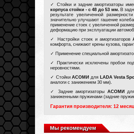
✓ Стойки и задние амортизаторы име
корпуса стойки - с 48 до 53 мм.
В задн
результате увеличенной размерност
значительно улучшают гашение колеба
применение стоек с увеличенной разме
деформацию при эксплуатации автомоб
✓ Настройки стоек и амортизаторов
комфорта, снижают крены кузова, гаран
✓ Применение специальной амортизатор
✓ Практически исключены пробои подв
неровностями.
✓ Стойки
АСОМИ
для
LADA Vesta Spo
аналоги с занижением 30 мм).
✓ Задние амортизаторы
АСОМИ
д
заниженными пружинами (задние пружин
Гарантия производителя: 12 месяц
Мы рекомендуем