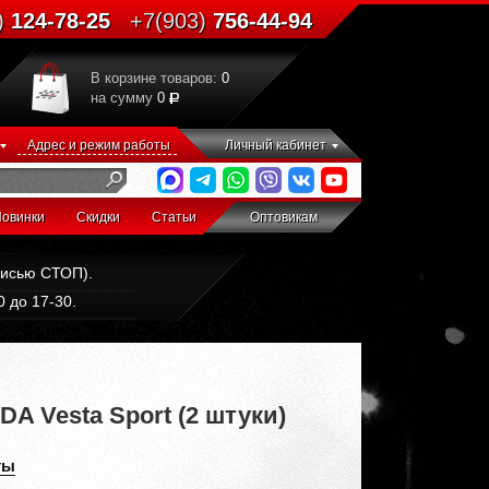
)
124-78-25
+7(903)
756-44-94
В корзине товаров:
0
на сумму
0
Адрес и режим работы
Личный кабинет
овинки
Скидки
Статьи
Оптовикам
дписью СТОП).
 до 17-30.
 Vesta Sport (2 штуки)
ты