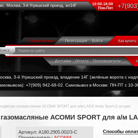
10:00-18:00
+7(903
с: Москва, 3-й Угрешский проезд, вл14Г
Пон-Пят
English version
Регистрация
Войти
Как купить
Доставка
Оплата
Производители
Н
Москва, 3-й Угрешский проезд, владение 14Г (зелёные ворота с на
амовывоза): +7(909) 942-68-02. Самовывоз в Москве: ПН-ПТ с 10-30
подвески газомасляные АСОМИ SPORT для а/м LADA Vesta Sport (2 штуки)
газомасляные АСОМИ SPORT для а/м LADA
Способы опла
Артикул: А180.2905.002/3-С
Производитель:
АСОМИ