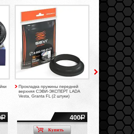
йки
Прокладка пружины передней
Подшипник верхн
верхняя СЭВИ-ЭКСПЕРТ LADA
СЭВИ-ЭКСПЕРТ LA
Vesta, Granta FL (2 штуки)
штука)
0
400
1350
Купить
Ку