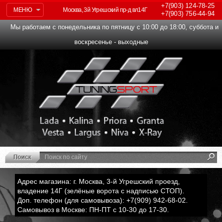
+7(903)
124-78-25
МЕНЮ
Москва, 3й Угрешский пр-д вл14Г
+7(903)
756-44-94
Мы работаем с понедельника по пятницу с 10:00 до 18:00, суббота и
воскресенье - выходные
Адрес магазина: г. Москва, 3-й Угрешский проезд,
владение 14Г (зелёные ворота с надписью СТОП).
Доп. телефон (для самовывоза): +7(909) 942-68-02.
Самовывоз в Москве: ПН-ПТ с 10-30 до 17-30.