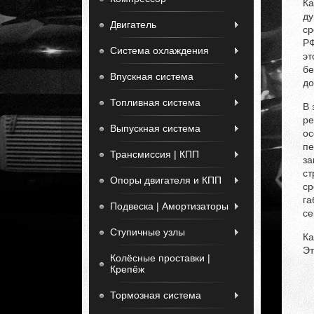
Ка
ду
Двигатель
ср
РФ
Система охлаждения
эт
бе
Впускная система
до
Топливная система
В 
ре
Выпускная система
ос
пе
Трансмиссия | КПП
за
ст
Опоры двигателя и КПП
ср
га
Подвеска | Амортизаторы
се
Ступичные узлы
Ка
Эт
Колёсные проставки |
Крепёж
Тормозная система