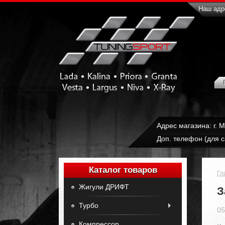
Наш адре
Адрес магазина: г. 
Доп. телефон (для с
Каталог товаров
Гл
Жигули ДРИФТ
З
Турбо
05
Компрессор