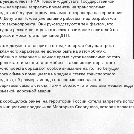
к уведомляют «РИА Новости», депутаты Государственной
мы намерены запретить применять на транспортных
едствах бегущую строку рекламного характера на территории
. Депутаты Пскова уже активно работают над разработкой
ого законопроекта. Они руководствуются тем фактом, что
гущая рекламная строка отвлекает внимание водителей на
рогах и может стать причиной ДТП.
этом документе говорится о том, что яркая бегущая трока
кламного характера не должна быть на автомобилях,
обенно в вечернее и ночное время суток независимо от того
редвигает или стоит автомобиль. Также инициаторы этого
конопроекта обращают особое внимание на то, что бегущая
рока обычно помещается на заднем стекле транспортного
едства, её размеры иногда полностью совпадают с
баритами самого стекла. Таким образом, эта реклама мешает води
рьёзной дорожной аварии.
к сообщалось ранее, на территории России хотели запретить испо
у инициативу предложила Маргарита Свергунова, которая является