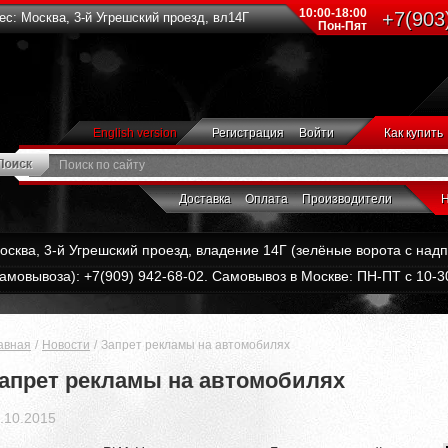
10:00-18:00
+7(903
с: Москва, 3-й Угрешский проезд, вл14Г
Пон-Пят
English version
Регистрация
Войти
Как купить
Доставка
Оплата
Производители
Н
Москва, 3-й Угрешский проезд, владение 14Г (зелёные ворота с на
амовывоза): +7(909) 942-68-02. Самовывоз в Москве: ПН-ПТ с 10-30
авная
Новости
Запрет рекламы на автомобилях
апрет рекламы на автомобилях
.10.2015