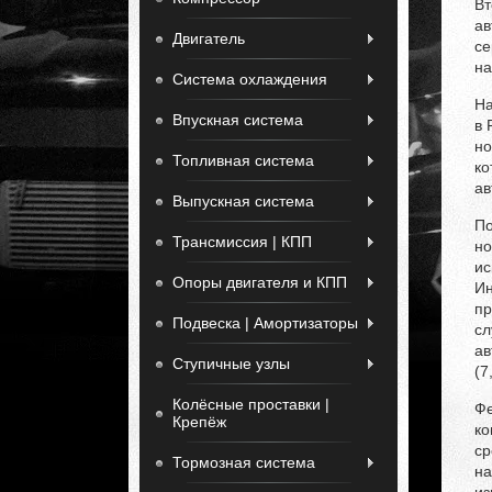
Вт
ав
Двигатель
се
на
Система охлаждения
На
Впускная система
в 
но
Топливная система
ко
ав
Выпускная система
По
Трансмиссия | КПП
но
ис
Опоры двигателя и КПП
Ин
пр
Подвеска | Амортизаторы
сл
ав
Ступичные узлы
(7
Колёсные проставки |
Фе
Крепёж
ко
ср
Тормозная система
на