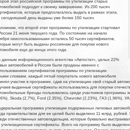
орой этап российской программы по утилизации старых
томобилей подходит к своему завершению. Из 200 тысяч
ртификатов, которые предполагалось выдать в рамках этапа,
 сегодняшний день выданы уже более 150 тысяч.
помним, что второй этап программы по утилизации стартовал
России 21 июня текущего года. По состоянию на начало
ября неиспользованными остались 50 тысяч сертификатов,
торые могут быть выданы россиянам для покупки нового
томобиля еще до конца этого года.
 данным информационного агентства «Автостат», целых 22%
вых автомобилей в России были проданы именно с
пользованием сертификатов программы по утилизации.
ыми словами, каждый пятый покупатель нового автомобиля
инял участие в программе, сдав на утилизацию свой старый автом
учаев выданные сертификаты использовались для покупки отечест
томобильные бренды пользовались среди участников программы з
,6%), Skoda (2,7%), Ford (2,35%), Chevrolet (2,23%), ГАЗ (1,96%), УА
деральная программа утилизации подержанных легковых автомобил
гда правительством для ее целей было выделено 11 млрд. рублей
еди отечественных автовладельцев, которые буквально выстраивал
 утилизационные сертификаты. Всего на программу было выделено