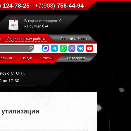
)
124-78-25
+7(903)
756-44-94
В корзине товаров:
0
на сумму
0
Адрес и режим работы
Личный кабинет
овинки
Скидки
Статьи
Оптовикам
дписью СТОП).
 до 17-30.
о утилизации