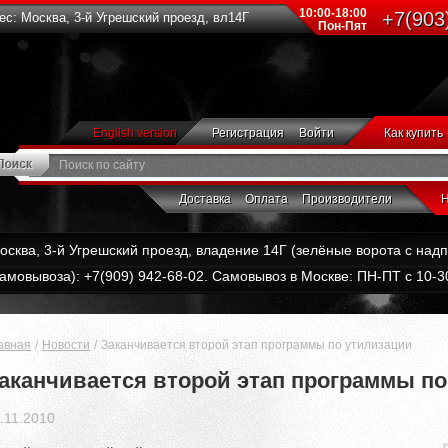
10:00-18:00
+7(903
с: Москва, 3-й Угрешский проезд, вл14Г
Пон-Пят
English version
Регистрация
Войти
Как купить
Доставка
Оплата
Производители
Н
Москва, 3-й Угрешский проезд, владение 14Г (зелёные ворота с на
амовывоза): +7(909) 942-68-02. Самовывоз в Москве: ПН-ПТ с 10-30
авная
Новости
Заканчивается второй этап программы по утилизации
аканчивается второй этап программы п
.11.2010