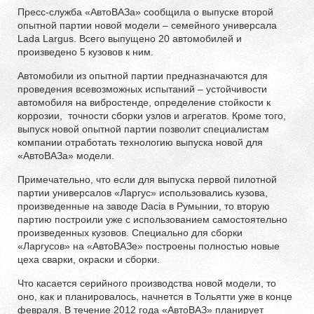
Пресс-служба «АвтоВАЗа» сообщила о выпуске второй
опытной партии новой модели – семейного универсала
Lada Largus. Всего выпущено 20 автомобилей и
произведено 5 кузовов к ним.
Автомобили из опытной партии предназначаются для
проведения всевозможных испытаний – устойчивости
автомобиля на вибростенде, определение стойкости к
коррозии, точности сборки узлов и агрегатов. Кроме того,
выпуск новой опытной партии позволит специалистам
компании отработать технологию выпуска новой для
«АвтоВАЗа» модели.
Примечательно, что если для выпуска первой пилотной
партии универсалов «Ларгус» использовались кузова,
произведенные на заводе Dacia в Румынии, то вторую
партию построили уже с использованием самостоятельно
произведенных кузовов. Специально для сборки
«Ларгусов» на «АвтоВАЗе» построены полностью новые
цеха сварки, окраски и сборки.
Что касается серийного производства новой модели, то
оно, как и планировалось, начнется в Тольятти уже в конце
февраля. В течение 2012 года «АвтоВАЗ» планирует