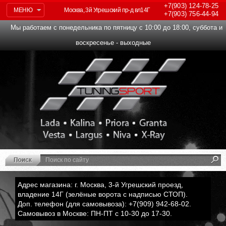
+7(903)
124-78-25
МЕНЮ
Москва, 3й Угрешский пр-д вл14Г
+7(903)
756-44-94
Мы работаем с понедельника по пятницу с 10:00 до 18:00, суббота и
воскресенье - выходные
Адрес магазина: г. Москва, 3-й Угрешский проезд,
владение 14Г (зелёные ворота с надписью СТОП).
Доп. телефон (для самовывоза): +7(909) 942-68-02.
Самовывоз в Москве: ПН-ПТ с 10-30 до 17-30.