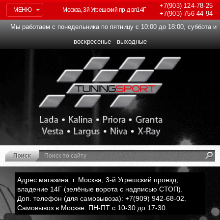
+7(903)
124-78-25
МЕНЮ
Москва, 3й Угрешский пр-д вл14Г
+7(903)
756-44-94
Мы работаем с понедельника по пятницу с 10:00 до 18:00, суббота и
воскресенье - выходные
Адрес магазина: г. Москва, 3-й Угрешский проезд,
владение 14Г (зелёные ворота с надписью СТОП).
Доп. телефон (для самовывоза): +7(909) 942-68-02.
Самовывоз в Москве: ПН-ПТ с 10-30 до 17-30.