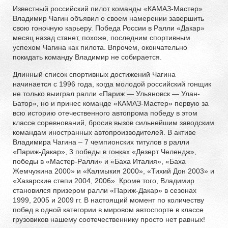
Известный российский пилот команды «КАМАЗ-Мастер»
Владимир Чагин объявил о своем намерении завершить
свою гоночную карьеру. Победа России в Ралли «Дакар»
месяц назад станет, похоже, последним спортивным
успехом Чагина как пилота. Впрочем, окончательно
покидать команду Владимир не собирается.
Длинный список спортивных достижений Чагина
начинается с 1996 года, когда молодой российский гонщик
не только выиграл ралли «Париж — Ульяновск — Улан-
Батор», но и принес команде «КАМАЗ-Мастер» первую за
всю историю отечественного автопрома победу в этом
классе соревнований, бросив вызов сильнейшим заводским
командам иностранных автопроизводителей. В активе
Владимира Чагина – 7 чемпионских титулов в ралли
«Париж-Дакар», 3 победы в гонках «Дезерт Челендж»,
победы в «Мастер-Ралли» и «Баха Италия», «Баха
Жемчужина 2000» и «Калмыкия 2000», «Тихий Дон 2003» и
«Хазарские степи 2004, 2006». Кроме того, Владимир
становился призером ралли «Париж-Дакар» в сезонах
1999, 2005 и 2009 гг. В настоящий момент по количеству
побед в одной категории в мировом автоспорте в классе
грузовиков нашему соотечественнику просто нет равных!