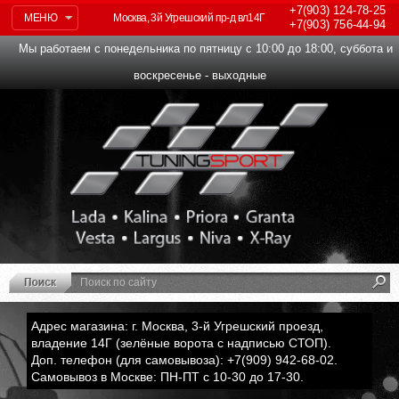
+7(903)
124-78-25
МЕНЮ
Москва, 3й Угрешский пр-д вл14Г
+7(903)
756-44-94
Мы работаем с понедельника по пятницу с 10:00 до 18:00, суббота и
воскресенье - выходные
Адрес магазина: г. Москва, 3-й Угрешский проезд,
владение 14Г (зелёные ворота с надписью СТОП).
Доп. телефон (для самовывоза): +7(909) 942-68-02.
Самовывоз в Москве: ПН-ПТ с 10-30 до 17-30.