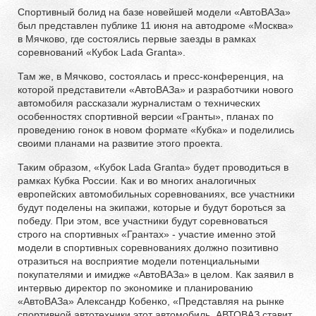
Спортивный болид на базе новейшей модели «АвтоВАЗа»
был представлен публике 11 июня на автодроме «Москва»
в Мячково, где состоялись первые заезды в рамках
соревнований «Кубок Lada Granta».
Там же, в Мячково, состоялась и пресс-конференция, на
которой представители «АвтоВАЗа» и разработчики нового
автомобиля рассказали журналистам о технических
особенностях спортивной версии «Гранты», планах по
проведению гонок в новом формате «Кубка» и поделились
своими планами на развитие этого проекта.
Таким образом, «Кубок Lada Granta» будет проводиться в
рамках Кубка России. Как и во многих аналогичных
европейских автомобильных соревнованиях, все участники
будут поделены на экипажи, которые и будут бороться за
победу. При этом, все участники будут соревноваться
строго на спортивных «Грантах» - участие именно этой
модели в спортивных соревнованиях должно позитивно
отразиться на восприятие модели потенциальными
покупателями и имидже «АвтоВАЗа» в целом. Как заявил в
интервью директор по экономике и планированию
«АвтоВАЗа» Александр Кобенко, «Представляя на рынке
спортивной автотехники этот автомобиль, АВТОВАЗ ставит