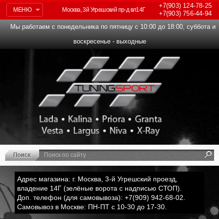
+7(903)
124-78-25
МЕНЮ
Москва, 3й Угрешский пр-д вл14Г
+7(903)
756-44-94
Мы работаем с понедельника по пятницу с 10:00 до 18:00, суббота и
воскресенье - выходные
Адрес магазина: г. Москва, 3-й Угрешский проезд,
владение 14Г (зелёные ворота с надписью СТОП).
Доп. телефон (для самовывоза): +7(909) 942-68-02.
Самовывоз в Москве: ПН-ПТ с 10-30 до 17-30.