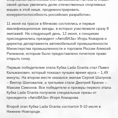
своей целью увеличить долю отечественных спортивных
машин в этой нише, продемонстрировать
конкурентоспособность российских разработок».
11 июня на трассе в Мячково состоялись и первые
квалификационные заезды, в которых участвовали сразу 8
экипажей. На следующий день, 12 июня, к гонщикам
присоединились президент «АвтоВАЗа» Игорь Комаров и
директор департамента автомобильной промышленности
Министерства промышленности и торговли России Алексей
Рахманов, которым было предоставлено почетное право
открыть гонку.
Первым победителем этапа Кубка Lada Granta стал Павел
Кальманович, который показал лучшее время круга – 1,49
минуты. На втором месте оказался экипаж Сергей Шалунов
– Виктор Шаповалов, а третьими стали Дмитрий Брагин –
Максим Симонов. Все победители и призеры первого этапа
Кубка Lada Granta получили специальные призы от
президента «АвтоВАЗа» Игоря Комарова.
Второй этап Кубка Lada Granta состоится 9-10 июля в
Нижнем Новгороде.