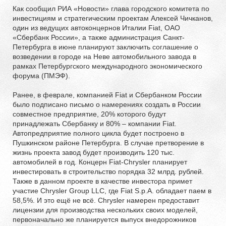
Как сообщил РИА «Новости» глава городского комитета по
инвестициям и стратегическим проектам Алексей Чичканов,
один из ведущих автоконцернов Италии Fiat, ОАО
«Сбербанк России», а также администрация Санкт-
Петербурга в июне планируют заключить соглашение о
возведении в городе на Неве автомобильного завода в
рамках Петербургского международного экономического
форума (ПМЭФ).
Ранее, в феврале, компанией Fiat и Сбербанком России
было подписано письмо о намерениях создать в России
совместное предприятие, 20% которого будут
принадлежать Сбербанку и 80% – компании Fiat.
Автопредприятие полного цикла будет построено в
Пушкинском районе Петербурга. В случае претворение в
жизнь проекта завод будет производить 120 тыс.
автомобилей в год. Концерн Fiat-Chrysler планирует
инвестировать в строительство порядка 32 млрд. рублей.
Также в данном проекте в качестве инвестора примет
участие Chrysler Group LLC, где Fiat S.p.A. обладает паем в
58,5%. И это ещё не всё. Chrysler намерен предоставит
лицензии для производства нескольких своих моделей,
первоначально же планируется выпуск внедорожников