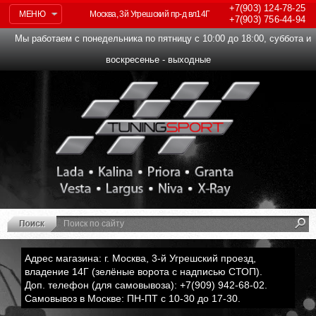
+7(903)
124-78-25
МЕНЮ
Москва, 3й Угрешский пр-д вл14Г
+7(903)
756-44-94
Мы работаем с понедельника по пятницу с 10:00 до 18:00, суббота и
воскресенье - выходные
Адрес магазина: г. Москва, 3-й Угрешский проезд,
владение 14Г (зелёные ворота с надписью СТОП).
Доп. телефон (для самовывоза): +7(909) 942-68-02.
Самовывоз в Москве: ПН-ПТ с 10-30 до 17-30.