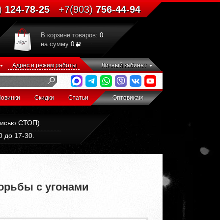
)
124-78-25
+7(903)
756-44-94
В корзине товаров:
0
на сумму
0
Адрес и режим работы
Личный кабинет
овинки
Скидки
Статьи
Оптовикам
дписью СТОП).
 до 17-30.
борьбы с угонами