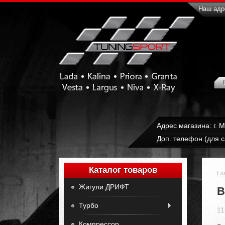
Наш адре
Адрес магазина: г. 
Доп. телефон (для с
Каталог товаров
Гл
Жигули ДРИФТ
В
Турбо
11
Компрессор