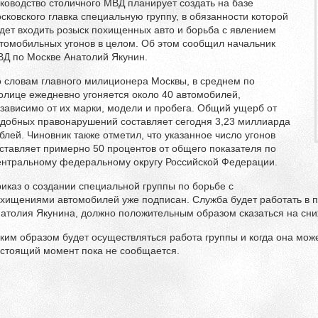
ководство столичного МВД планирует создать на базе
сковского главка специальную группу, в обязанности которой
дет входить розыск похищенных авто и борьба с явлением
томобильных угонов в целом. Об этом сообщил начальник
Д по Москве Анатолий Якунин.
 словам главного милиционера Москвы, в среднем по
олице ежедневно угоняется около 40 автомобилей,
зависимо от их марки, модели и пробега. Общий ущерб от
добных правонарушений составляет сегодня 3,23 миллиарда
блей. Чиновник также отметил, что указанное число угонов
ставляет примерно 50 процентов от общего показателя по
нтральному федеральному округу Российской Федерации.
иказ о создании специальной группы по борьбе с
хищениями автомобилей уже подписан. Служба будет работать в 
атолия Якунина, должно положительным образом сказаться на сн
ким образом будет осуществляться работа группы и когда она може
стоящий момент пока не сообщается.