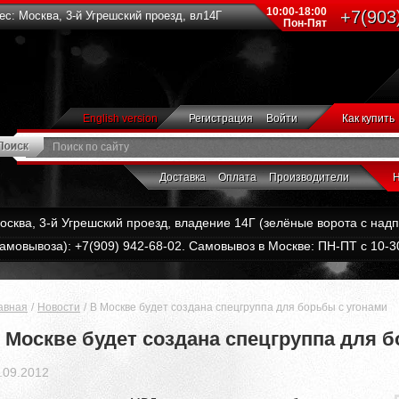
10:00-18:00
+7(903
с: Москва, 3-й Угрешский проезд, вл14Г
Пон-Пят
English version
Регистрация
Войти
Как купить
Доставка
Оплата
Производители
Н
Москва, 3-й Угрешский проезд, владение 14Г (зелёные ворота с на
амовывоза): +7(909) 942-68-02. Самовывоз в Москве: ПН-ПТ с 10-30
авная
Новости
В Москве будет создана спецгруппа для борьбы с угонами
 Москве будет создана спецгруппа для 
.09.2012