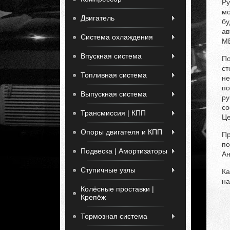
Ру
мо
Двигатель
бу
ав
Система охлаждения
МВ
Впускная система
По
ст
Топливная система
не
по
Выпускная система
ру
со
Трансмиссия | КПП
Це
Опоры двигателя и КПП
Пр
по
Подвеска | Амортизаторы
Ан
Ступичные узлы
Ка
на
Колёсные проставки |
Крепёж
Тормозная система