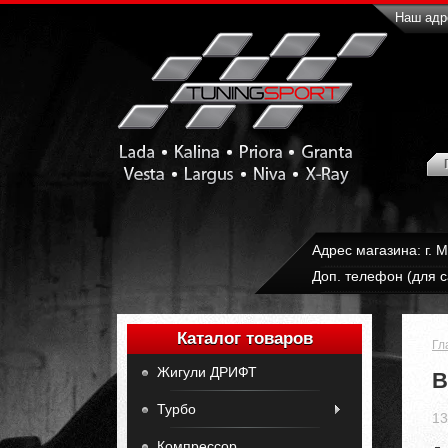
Наш адре
Адрес магазина: г. 
Доп. телефон (для с
Каталог товаров
Гл
Жигули ДРИФТ
В
Турбо
13
Компрессор