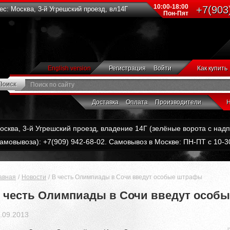
10:00-18:00
+7(903
с: Москва, 3-й Угрешский проезд, вл14Г
Пон-Пят
English version
Регистрация
Войти
Как купить
Доставка
Оплата
Производители
Н
Москва, 3-й Угрешский проезд, владение 14Г (зелёные ворота с на
амовывоза): +7(909) 942-68-02. Самовывоз в Москве: ПН-ПТ с 10-30
авная
Новости
В честь Олимпиады в Сочи введут особые штрафы
 честь Олимпиады в Сочи введут особ
.09.2013