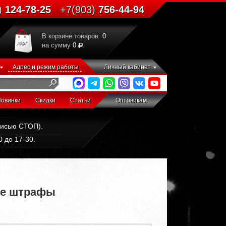
)
124-78-25
+7(903)
756-44-94
В корзине товаров:
0
на сумму
0
Адрес и режим работы
Личный кабинет
овинки
Скидки
Статьи
Оптовикам
дписью СТОП).
 до 17-30.
ые штрафы