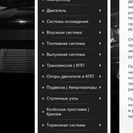
До
не
Двигатель
ро
Но
Система охлаждения
пр
Иг
Впускная система
От
Топливная система
пр
ав
Выпускная система
ру
Трансмиссия | КПП
По
че
Опоры двигателя и КПП
пл
пр
Подвеска | Амортизаторы
ра
Ступичные узлы
По
по
Колёсные проставки |
и 
Крепёж
пр
Тормозная система