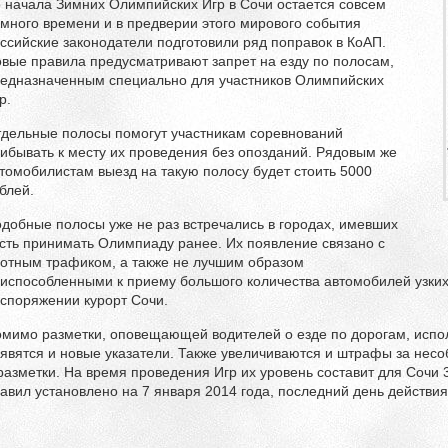
 начала Зимних Олимпийских Игр в Сочи остается совсем
много времени и в предверии этого мирового события
ссийские законодатели подготовили ряд поправок в КоАП.
вые правила предусматривают запрет на езду по полосам,
едназначенным специально для участников Олимпийских
р.
дельные полосы помогут участникам соревнований
ибывать к месту их проведения без опозданий. Рядовым же
томобилистам выезд на такую полосу будет стоить 5000
блей.
добные полосы уже не раз встречались в городах, имевших
сть принимать Олимпиаду ранее. Их появление связано с
отным трафиком, а также не лучшим образом
испособленными к приему большого количества автомобилей узких 
споряжении курорт Сочи.
мимо разметки, оповещающей водителей о езде по дорогам, испо
явятся и новые указатели. Также увеличиваются и штрафы за нес
разметки. На время проведения Игр их уровень составит для Сочи 
авил установлено на 7 января 2014 года, последний день действи