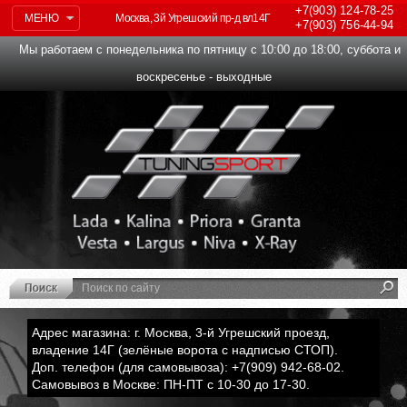
+7(903)
124-78-25
МЕНЮ
Москва, 3й Угрешский пр-д вл14Г
+7(903)
756-44-94
Мы работаем с понедельника по пятницу с 10:00 до 18:00, суббота и
воскресенье - выходные
Адрес магазина: г. Москва, 3-й Угрешский проезд,
владение 14Г (зелёные ворота с надписью СТОП).
Доп. телефон (для самовывоза): +7(909) 942-68-02.
Самовывоз в Москве: ПН-ПТ с 10-30 до 17-30.