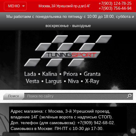
+7(903)
124-78-25
МЕНЮ
Москва, 3й Угрешский пр-д вл14Г
+7(903)
756-44-94
Мы работаем с понедельника по пятницу с 10:00 до 18:00, суббота и
воскресенье - выходные
Адрес магазина: г. Москва, 3-й Угрешский проезд,
владение 14Г (зелёные ворота с надписью СТОП).
Доп. телефон (для самовывоза): +7(909) 942-68-02.
Самовывоз в Москве: ПН-ПТ с 10-30 до 17-30.