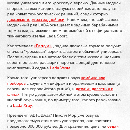
кузове универсал и его кроссовую версию. Данные модели
впервые за всю историю выпуска серийных авто получат
ряд новых технологических решений, среди которых
дисковые тормоза задней оси
. Напомним, что сейчас весь
модельный ряд LADA оснащается задними барабанными
тормозами, за исключением автомобилей от официального
тюнингового ателье Lada Sport.
Как отмечает
«Регнум»
, задние дисковые тормоза получит
сначала "кроссовая" версия, а затем и обычный универсал.
После внедрения на автомобилях с этим кузовом, новинка
вероятнее всего расширит перечень опций для топовых
комплектаций седана
Lada Vesta
.
Кроме того, универсал получит новую
комбинацию
приборов
с крупными цифрами и оранжевыми шкалами (от
версии для европейского рынка), и
датчики давления в
шинах
.
Пятую дверь автомобилей в этом кузове оснастят
кнопкой открывания, по примеру того, как это реализовано
на
Lada Xray
.
Президент "АВТОВАЗа" Николя Мор уже озвучил
предполагаемую стоимость универсала, она составит
примерно 800 000 рублей. Для сравнения, цены на
седан