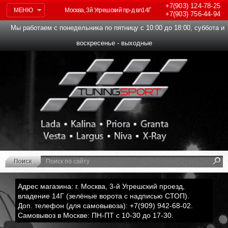
+7(903)
124-78-25
МЕНЮ
Москва, 3й Угрешский пр-д вл14Г
+7(903)
756-44-94
Мы работаем с понедельника по пятницу с 10:00 до 18:00, суббота и
воскресенье - выходные
Адрес магазина: г. Москва, 3-й Угрешский проезд,
владение 14Г (зелёные ворота с надписью СТОП).
Доп. телефон (для самовывоза): +7(909) 942-68-02.
Самовывоз в Москве: ПН-ПТ с 10-30 до 17-30.