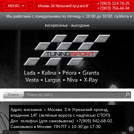
+7(903)
124-78-25
МЕНЮ
Москва, 3й Угрешский пр-д вл14Г
+7(903)
756-44-94
Мы работаем с понедельника по пятницу с 10:00 до 18:00, суббота и
воскресенье - выходные
Адрес магазина: г. Москва, 3-й Угрешский проезд,
владение 14Г (зелёные ворота с надписью СТОП).
Доп. телефон (для самовывоза): +7(909) 942-68-02.
Самовывоз в Москве: ПН-ПТ с 10-30 до 17-30.