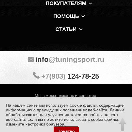
ПОКУПАТЕЛЯМ
ПОМОЩЬ
СТАТЬИ
info
@tuningsport.ru
+7(903)
124-78-25
Мы в мессенджерах и соцсетях:
На нашем сайте мы используем cookie файлы, содержащие
информацию о предыдущих посещениях веб-сайта. Данные
обрабатываются для улучшения качества работы нашего
веб-сайта. Если вы не хотите использовать cookie файлы,
© «Тюнинг Спорт» 1998 — 2026
Политика конфиденциальности
измените настройки браузера.
Понятно
Обработка персональных данных