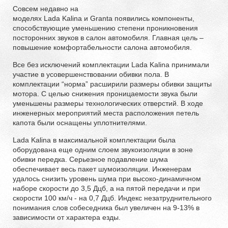
Совсем недавно на
моделях
Lada
Kalina
и
Granta
появились компоненты,
способствующие у
меньшению степени проникновения
посторонних звуков в салон автомобиля
. Главная цель –
повышение комфортабельности салона автомобиля.
Все без исключений комплектации
Lada
Kalina
принимали
участие в усовершенствовании обивки пола. В
комплектации “норма” расширили размеры обивки защиты
мотора. С целью снижения проницаемости звука были
уменьшены размеры технологических отверстий. В ходе
инженерных мероприятий места расположения петель
капота были оснащены уплотнителями.
Lada
Kalina
в максимальной комплектации была
оборудована еще одним слоем звукоизоляции в зоне
обивки передка. Серьезное подавление шума
обеспечивает весь пакет шумоизоляции. Инженерам
удалось снизить уровень шума при высоко-динамичном
наборе скорости до 3,5 Дцб, а на пятой передачи и при
скорости 100 км/ч - на 0,7 Дцб. Индекс незатруднительного
понимания слов собеседника был увеличен на 9-13% в
зависимости от характера езды.